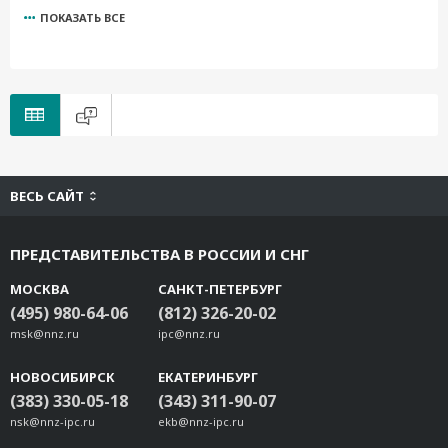
ПОКАЗАТЬ ВСЕ
V2400-LTECat4-NA
V2400-WLAN22-AC
Wi-Fi-BGN(252NI)
UC-8200-WLAN22-AC
UC-8410A LTE-CAT4-EU
UC-8100 LTE-CAT4-EU
V2406C-LTECat4-EU
ВЕСЬ САЙТ
V2403C-LTECat4-EU
V3200-LTECat4-GL
ПРЕДСТАВИТЕЛЬСТВА В РОССИИ И СНГ
V3200-WLAN22-AC
V3200-WLAN22-AX
МОСКВА
САНКТ-ПЕТЕРБУРГ
UC-4400A-LTE-CAT4-WW
(495) 980-64-06
(812) 326-20-02
msk@nnz.ru
UC-4400A-WLAN22-AX
ipc@nnz.ru
V1200-5G
НОВОСИБИРСК
ЕКАТЕРИНБУРГ
V1200-LTECat4-GL
(383) 330-05-18
(343) 311-90-07
V1200-WLAN22-AX
nsk@nnz-ipc.ru
ekb@nnz-ipc.ru
V3400-5G-GL