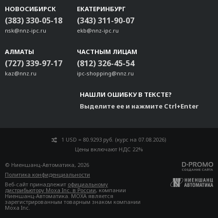
UC-4400A-WLAN22-AX
НОВОСИБИРСК
ЕКАТЕРИНБУРГ
V1200-LTECat4-GL
(383) 330-05-18
(343) 311-90-07
V1200-WLAN22-AX
nsk@nnz-ipc.ru
ekb@nnz-ipc.ru
V3400-5G-GL
АЛМАТЫ
V3400-LTECat4-GL
ЧАСТНЫМ ЛИЦАМ
(727) 339-97-17
(812) 326-45-54
V3400-WLAN22-AC
kaz@nnz.ru
ipc-shopping@nnz.ru
V3400-WLAN22-AX
WP-MOD-W-SparkLAN-Wi-Fi 5
НАШЛИ ОШИБКУ В ТЕКСТЕ?
Выделите ее и нажмите Ctrl+Enter
1 USD = 80.9293 руб. (курс на 07.08.2026)
Цены включают НДС 22%
© Ниеншанц-Автоматика, 2026
Политика конфиденциальности
Веб-сайт принадлежит
официальному
дистрибьютору Moxa Inc. в России
, компании
Ниеншанц-Автоматика. MOXA является
зарегистрированным товарным знаком компании
Moxa Inc.