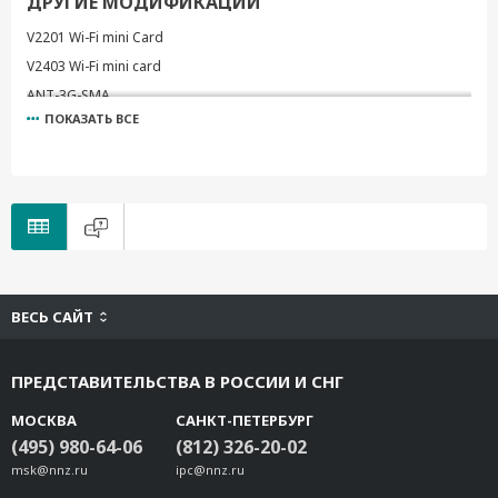
ДРУГИЕ МОДИФИКАЦИИ
V2201 Wi-Fi mini Card
V2403 Wi-Fi mini card
ANT-3G-SMA
ПОКАЗАТЬ ВСЕ
V2400-LTECat4-EMEA
V2400-LTECat4-NA
V2400-WLAN22-AC
Wi-Fi-BGN(252NI)
UC-8200-WLAN22-AC
UC-8410A LTE-CAT4-EU
UC-8100 LTE-CAT4-EU
ВЕСЬ САЙТ
V2406C-LTECat4-EU
V2403C-LTECat4-EU
ПРЕДСТАВИТЕЛЬСТВА В РОССИИ И СНГ
V3200-LTECat4-GL
V3200-WLAN22-AC
МОСКВА
САНКТ-ПЕТЕРБУРГ
V3200-WLAN22-AX
(495) 980-64-06
(812) 326-20-02
msk@nnz.ru
UC-4400A-LTE-CAT4-WW
ipc@nnz.ru