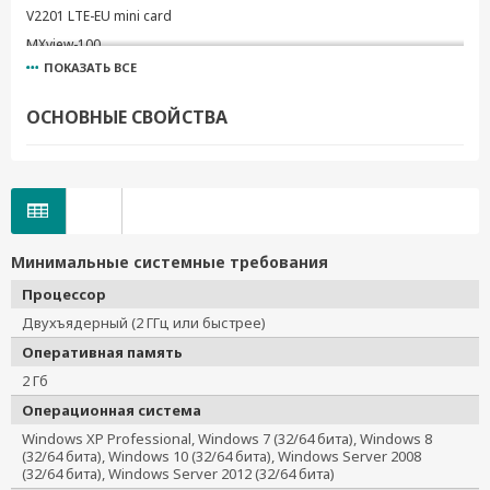
V2201 LTE-EU mini card
MXview-100
ПОКАЗАТЬ ВСЕ
M-1801
MXview-250
ОСНОВНЫЕ СВОЙСТВА
MXview-50
PWR-12125-WPEU-S1
MXview-500
CBL-M25F25-2M-10C
SDR-480P-48
Минимальные системные требования
PWR-12050-WPEU-S2
Процессор
MXview-2000
Двухъядерный (2 ГГц или быстрее)
PWR-12300-WPEU-S1
Оперативная память
MXview Upgrade-50
2 Гб
DR-4524
Операционная система
DR-75-24
Windows XP Professional, Windows 7 (32/64 бита), Windows 8
DR-120-24
(32/64 бита), Windows 10 (32/64 бита), Windows Server 2008
DR-120-48
(32/64 бита), Windows Server 2012 (32/64 бита)