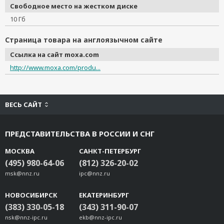
DR-75-48
Свободное место на жестком диске
LB-RJ4510P-RS232
10 Гб
PWR-G7000-AC
Страница товара на англоязычном сайте
PWR-12050-WPEU-S1
Ссылка на сайт moxa.com
A-CRF-RFQMAM-R2-50
http://www.moxa.com/produ...
CBL-PJ21NOPEN-BK-30
UC-8200 WiFi-AC
A-CRF-QMAMSF-R2-50
ВЕСЬ САЙТ
M12X-8PMM-IP68
A-PLG-WPF9-IP67-01
ПРЕДСТАВИТЕЛЬСТВА В РОССИИ И СНГ
CBL-RG58AUBNCMF9-150
A-CRF-RFRM-S1-060
МОСКВА
САНКТ-ПЕТЕРБУРГ
A-CRF-RFRM-J1-60
(495) 980-64-06
(812) 326-20-02
msk@nnz.ru
ipc@nnz.ru
НОВОСИБИРСК
ЕКАТЕРИНБУРГ
(383) 330-05-18
(343) 311-90-07
nsk@nnz-ipc.ru
ekb@nnz-ipc.ru