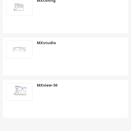
MXconfig
MXstudio
MXview-50