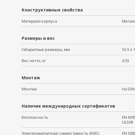
M12X-8PMM-IP68
Конструктивные свойства
A-PLG-WPF9-IP67-01
CBL-RG58AUBNCMF9-150
Материал корпуса
Мета
A-CRF-RFRM-S1-060
A-CRF-RFRM-J1-60
Размеры и вес
Габаритные размеры, мм
55.5 x 
Вес нетто, кг
0.55
Монтаж
Монтаж
На DI
Наличие международных сертификатов
Безопасность
EN 60
UL50
Электромагнитная совместимость (EMC)
EN 50