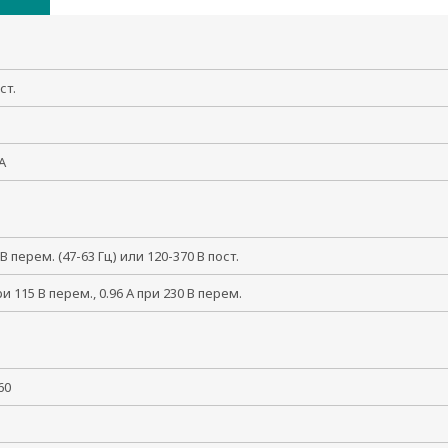
ст.
 А
 В перем. (47-63 Гц) или 120-370 В пост.
ри 115 В перем., 0.96 А при 230 В перем.
 +60
90