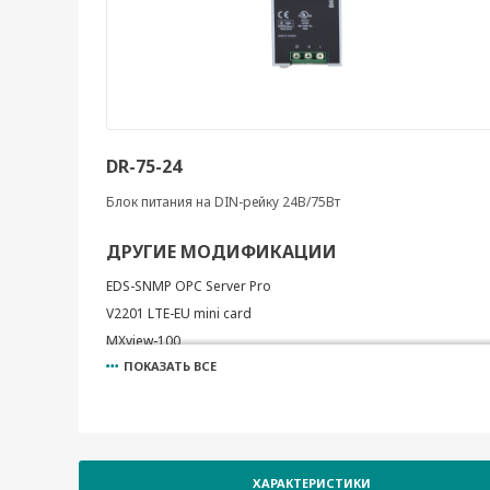
DR-75-24
Блок питания на DIN-рейку 24В/75Вт
ДРУГИЕ МОДИФИКАЦИИ
EDS-SNMP OPC Server Pro
V2201 LTE-EU mini card
MXview-100
ПОКАЗАТЬ ВСЕ
M-1801
MXview-250
MXview-50
PWR-12125-WPEU-S1
MXview-500
ХАРАКТЕРИСТИКИ