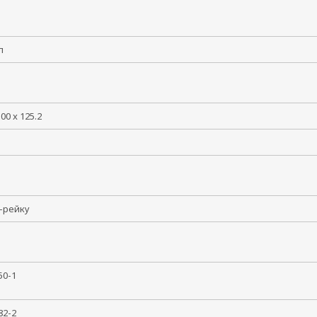
лл
100 x 125.2
N-рейку
950-1
8
082-2