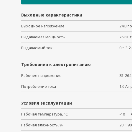
CBL-M25F25-2M-10C
SDR-480P-48
Выходные характеристики
MXview-1000
Выходное напряжение
24 В по
PWR-12050-WPEU-S2
MXview-2000
Выдаваемая мощность
76.8 Вт
PWR-12300-WPEU-S1
Выдаваемый ток
0 ~ 3.2
MXview Upgrade-50
DR-4524
DR-120-24
Требования к электропитанию
DR-120-48
Рабочее напряжение
85-264
DR-75-48
LB-RJ4510P-RS232
Потребление тока
1.6 А п
PWR-G7000-AC
PWR-12050-WPEU-S1
Условия эксплуатации
A-CRF-RFQMAM-R2-50
Рабочая температура, °C
-10 ~
CBL-PJ21NOPEN-BK-30
UC-8200 WiFi-AC
Рабочая влажность, %
20 ~ 
A-CRF-QMAMSF-R2-50