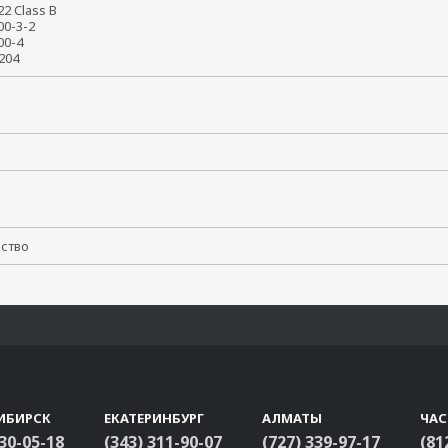
22 Class B
000-3-2
000-4
0204
да
йство
ИБИРСК
ЕКАТЕРИНБУРГ
АЛМАТЫ
ЧА
330-05-18
(343) 311-90-07
(727) 339-97-17
(81