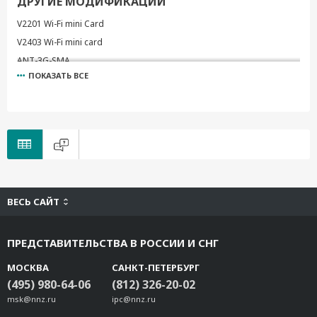
ДРУГИЕ МОДИФИКАЦИИ
V2201 Wi-Fi mini Card
V2403 Wi-Fi mini card
ANT-3G-SMA
ПОКАЗАТЬ ВСЕ
V2400-LTECat4-EMEA
V2400-LTECat4-NA
V2400-WLAN22-AC
Wi-Fi-BGN(252NI)
UC-8200-WLAN22-AC
UC-8410A LTE-CAT4-EU
UC-8100 LTE-CAT4-EU
ВЕСЬ САЙТ
V2406C-LTECat4-EU
V2403C-LTECat4-EU
ПРЕДСТАВИТЕЛЬСТВА В РОССИИ И СНГ
V3200-LTECat4-GL
V3200-WLAN22-AC
МОСКВА
САНКТ-ПЕТЕРБУРГ
V3200-WLAN22-AX
(495) 980-64-06
(812) 326-20-02
msk@nnz.ru
UC-4400A-LTE-CAT4-WW
ipc@nnz.ru