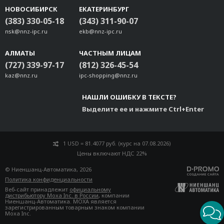
UC-4400A-WLAN22-AX
НОВОСИБИРСК
ЕКАТЕРИНБУРГ
V1200-5G
(383) 330-05-18
(343) 311-90-07
V1200-LTECat4-GL
nsk@nnz-ipc.ru
ekb@nnz-ipc.ru
V3400-5G-GL
АЛМАТЫ
V3400-LTECat4-GL
ЧАСТНЫМ ЛИЦАМ
(727) 339-97-17
(812) 326-45-54
V3400-WLAN22-AC
kaz@nnz.ru
ipc-shopping@nnz.ru
V3400-WLAN22-AX
WP-MOD-W-SparkLAN-Wi-Fi 5
НАШЛИ ОШИБКУ В ТЕКСТЕ?
Выделите ее и нажмите Ctrl+Enter
1 USD = 81.4077 руб. (курс на 07.08.2026)
Цены включают НДС 22%
© Ниеншанц-Автоматика, 2026
Политика конфиденциальности
Веб-сайт принадлежит
официальному
дистрибьютору Moxa Inc. в России
, компании
Ниеншанц-Автоматика. MOXA является
зарегистрированным товарным знаком компании
Moxa Inc.