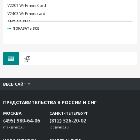
V2201 Wi-Fi mini Card
V2403 Wi-Fi mini card
ANT-3G-SMA
ПОКАЗАТЬ ВСЕ
V2400-LTECat4-EMEA
V2400-LTECat4-NA
Wi-Fi-BGN(252NI)
UC-8200-WLAN22-AC
UC-8410A LTE-CAT4-EU
UC-8100 LTE-CAT4-EU
V2406C-LTECat4-EU
ВЕСЬ САЙТ
V2403C-LTECat4-EU
V3200-LTECat4-GL
ПРЕДСТАВИТЕЛЬСТВА В РОССИИ И СНГ
V3200-WLAN22-AC
V3200-WLAN22-AX
МОСКВА
САНКТ-ПЕТЕРБУРГ
UC-4400A-LTE-CAT4-WW
(495) 980-64-06
(812) 326-20-02
msk@nnz.ru
UC-4400A-WLAN22-AX
ipc@nnz.ru
V1200-5G