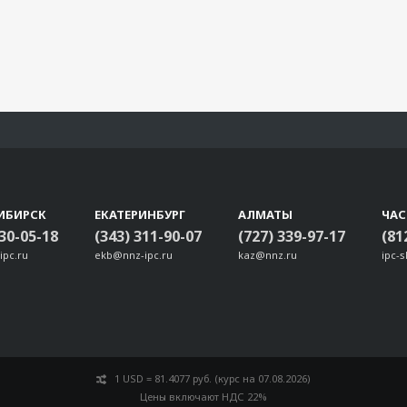
ИБИРСК
ЕКАТЕРИНБУРГ
АЛМАТЫ
ЧА
330-05-18
(343) 311-90-07
(727) 339-97-17
(81
ipc.ru
ekb@nnz-ipc.ru
kaz@nnz.ru
ipc-
1 USD = 81.4077 руб. (курс на 07.08.2026)
Цены включают НДС 22%