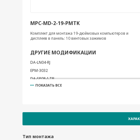
MPC-MD-2-19-PMTK
Комплект для монтажа 19-дюймовых компьютеров и
дисплеев в панель: 10 винтовых зажимов
ДРУГИЕ МОДИФИКАЦИИ
DA-LN04-RJ
EPM-3032
DA-SP08-I-TB
ПОКАЗАТЬ ВСЕ
DA-PRP-HSR
EPM-3438
EM-1240-LX Development Kit
DA-SP08-I-DB
ХАРА
EPM-3112
EM-2260-LX Development Kit
DA-SP08-DB
Тип монтажа