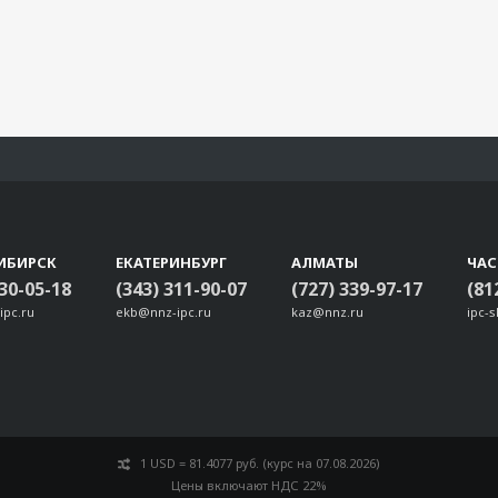
ИБИРСК
ЕКАТЕРИНБУРГ
АЛМАТЫ
ЧА
330-05-18
(343) 311-90-07
(727) 339-97-17
(81
ipc.ru
ekb@nnz-ipc.ru
kaz@nnz.ru
ipc-
1 USD = 81.4077 руб. (курс на 07.08.2026)
Цены включают НДС 22%