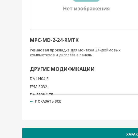
MPC-MD-2-24-RMTK
Резиновая прокладка для монтажа 24-дюймовых
компьютеров и дисплеев в панель
ДРУГИЕ МОДИФИКАЦИИ
DA-LN04-RJ
EPM-3032
DA-SP08-I-TB
ПОКАЗАТЬ ВСЕ
DA-PRP-HSR
EPM-3438
EM-1240-LX Development Kit
DA-SP08-I-DB
ХАРА
EPM-3112