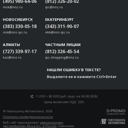
DA-FX04-MM-ST-T
(495) 980-64-06
(812) 326-20-02
msk@nnz.ru
ipc@nnz.ru
UC-8580-4GCat3-EU
PWC-C7EU-2B-183
НОВОСИБИРСК
ЕКАТЕРИНБУРГ
DA-IRIGB-4DIO-PCI104-EMC4
(383) 330-05-18
(343) 311-90-07
DA-SP08-I-EMC4-DB
nsk@nnz-ipc.ru
ekb@nnz-ipc.ru
DA-SP08-I-EMC4-TB
АЛМАТЫ
ЧАСТНЫМ ЛИЦАМ
PWS-40W24-DT-01
(727) 339-97-17
(812) 326-45-54
V2400 HSPA Cellular Acc. Package
kaz@nnz.ru
ipc-shopping@nnz.ru
V2400 WiFi Accessory Package
EPM-DK 3G Package
НАШЛИ ОШИБКУ В ТЕКСТЕ?
EPM-DK LTE-EU Package
Выделите ее и нажмите Ctrl+Enter
EPM-DK Wi-Fi Package
DA-681A HDD Kit
1 USD = 80.9293 руб. (курс на 06.08.2026)
PWR-24270-DT-S1
Цены включают НДС 22%
V2416A Hot-Swappable Storage Kit
© Ниеншанц-Автоматика, 2026
MPC-MD-2-19-DMTK w/ hinge
Политика конфиденциальности
MPC-MD-2-24-PMTK
Веб-сайт принадлежит
официальному
дистрибьютору Moxa Inc. в России
, компании
MPC-MD-2-19-VESAMTK