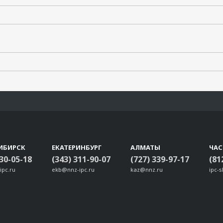
ИБИРСК
ЕКАТЕРИНБУРГ
АЛМАТЫ
ЧА
330-05-18
(343) 311-90-07
(727) 339-97-17
(81
ipc.ru
ekb@nnz-ipc.ru
kaz@nnz.ru
ipc-