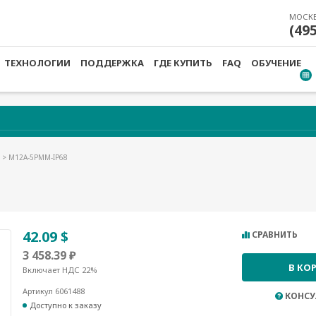
МОСК
(49
ТЕХНОЛОГИИ
ПОДДЕРЖКА
ГДЕ КУПИТЬ
FAQ
ОБУЧЕНИЕ
И
> M12A-5PMM-IP68
42.09 $
СРАВНИТЬ
3 458.39 ₽
В КО
Включает НДС 22%
Артикул 6061488
КОНСУ
Доступно к заказу