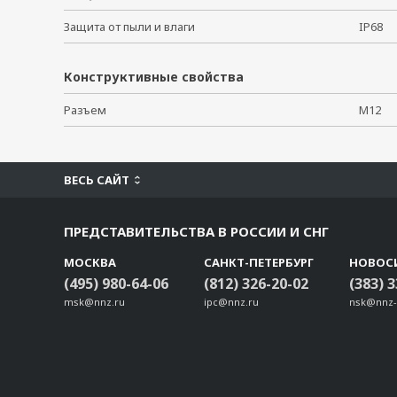
LB-RJ458P-RS422
Защита от пыли и влаги
IP68
M12A-8PMM-IP68
M12A-8PFF-IP68
Конструктивные свойства
A-PLG-WPM30IP67-01
M12A-8PMM-IP67
Разъем
M12
A-CAP-M30M-MIP67
CBL-RJ45M9-150
CBL-RJ45F9-150
ВЕСЬ САЙТ
CBL-RJ45M25-150
CBL-RJ45F25-150
ПРЕДСТАВИТЕЛЬСТВА В РОССИИ И СНГ
CBL-M25M9x2-50
МОСКВА
САНКТ-ПЕТЕРБУРГ
НОВОС
TB-M9
(495) 980-64-06
(812) 326-20-02
(383) 
TB-F9
msk@nnz.ru
ipc@nnz.ru
nsk@nnz-
TB-M25
TB-F25
ADP-SCm-STf-S
ADP-SCm-STf-M