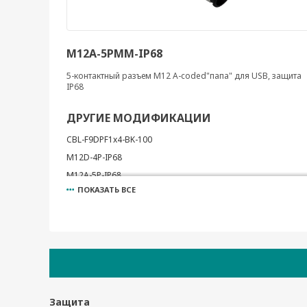
M12A-5PMM-IP68
5-контактный разъем M12 A-coded"папа" для USB, защита
IP68
ДРУГИЕ МОДИФИКАЦИИ
CBL-F9DPF1x4-BK-100
M12D-4P-IP68
M12A-5P-IP68
ПОКАЗАТЬ ВСЕ
A-CAP-M12F-M
A-CAP-M12M-M
ADP-DB9M-DB9M
ADP-RJ458P-DB9F
ADP-RJ458P-DB9M
A-PLG-WPM23-01-IP67
LB-RJ458P-RS232
Защита