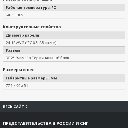
CBL-RJ45M25-150
Рабочая температура, °C
CBL-RJ45F25-150
-40 ~ +105
CBL-M25M9x2-50
TB-M9
Конструктивные свойства
TB-F9
Диаметр кабеля
TB-M25
24-12 AWG (IEC 0.5-2.5 кв.мм)
ADP-SCm-STf-S
Разъем
ADP-SCm-STf-M
DB25 "мама" в Терминальный блок
NP21101
NP21102
Размеры и вес
NP21103
Габаритные размеры, мм
Mini DB9F-to-TB
77.5 x 90 x 51
CBL-USBAP-50
CBL-M12(FF5P)/OPEN-100 IP67
CBL-M12D(MM4P)/RJ45-100 IP67
ВЕСЬ САЙТ
CBL-RJ458P-100
CBL-F9M9-150
ПРЕДСТАВИТЕЛЬСТВА В РОССИИ И СНГ
A-PLG-WPRJ