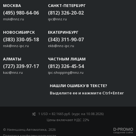
CBL-PJTB-10 (Power Jack to TB Power Cable)
МОСКВА
САНКТ-ПЕТЕРБУРГ
A-CAP-WPRJ45-MC
(495) 980-64-06
(812) 326-20-02
AVK-17
msk@nnz.ru
ipc@nnz.ru
CBL-F9M9-20
НОВОСИБИРСК
ЕКАТЕРИНБУРГ
CBL-M23(FF6P)/OPEN-BK-100 IP67
(383) 330-05-18
(343) 311-90-07
A-ADP-RJ458P-DB9F-ABC01
nsk@nnz-ipc.ru
ekb@nnz-ipc.ru
CBL-M12DFF4PRJ45-BK-10-IP67
CBL-RJ45SF25-150
АЛМАТЫ
ЧАСТНЫМ ЛИЦАМ
CBL-RJ45SF9-150
(727) 339-97-17
(812) 326-45-54
CBL-RJ45SM25-150
kaz@nnz.ru
ipc-shopping@nnz.ru
CBL-RJ45SM9-150
НАШЛИ ОШИБКУ В ТЕКСТЕ?
CBL-M12MM8PRJ45-BK-100-IP67
Выделите ее и нажмите Ctrl+Enter
1 USD = 82.1665 руб. (курс на 10.08.2026)
Цены включают НДС 22%
© Ниеншанц-Автоматика, 2026
Политика конфиденциальности