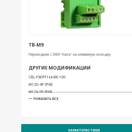
TB-M9
Переходник с DB9 "папа" на клеммную колодку
ДРУГИЕ МОДИФИКАЦИИ
CBL-F9DPF1x4-BK-100
M12D-4P-IP68
M12A-5P-IP68
ПОКАЗАТЬ ВСЕ
A-CAP-M12F-M
A-CAP-M12M-M
ADP-DB9M-DB9M
ADP-RJ458P-DB9F
ADP-RJ458P-DB9M
ХАРАКТЕРИСТИКИ