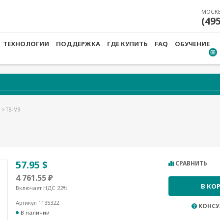
МОСК
(49
ТЕХНОЛОГИИ
ПОДДЕРЖКА
ГДЕ КУПИТЬ
FAQ
ОБУЧЕНИЕ
И
> TB-M9
57.95 $
СРАВНИТЬ
4 761.55 ₽
В КО
Включает НДС 22%
Артикул 1135322
КОНСУ
В наличии