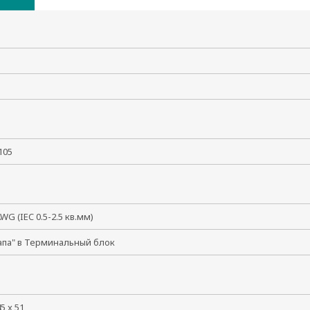
 +105
WG (IEC 0.5-2.5 кв.мм)
апа" в Терминальный блок
45 x 51