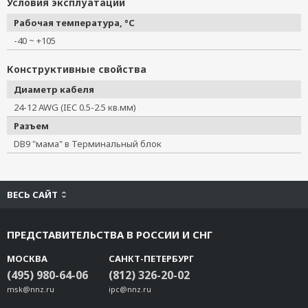
Условия эксплуатации
CBL-RJ45F9-150
Рабочая температура, °C
CBL-RJ45M25-150
-40 ~ +105
CBL-RJ45F25-150
CBL-M25M9x2-50
Конструктивные свойства
TB-M9
Диаметр кабеля
TB-M25
24-12 AWG (IEC 0.5-2.5 кв.мм)
TB-F25
Разъем
ADP-SCm-STf-S
DB9 "мама" в Терминальный блок
ADP-SCm-STf-M
NP21101
NP21102
ВЕСЬ САЙТ
NP21103
Mini DB9F-to-TB
ПРЕДСТАВИТЕЛЬСТВА В РОССИИ И СНГ
CBL-USBAP-50
CBL-M12(FF5P)/OPEN-100 IP67
МОСКВА
САНКТ-ПЕТЕРБУРГ
CBL-M12D(MM4P)/RJ45-100 IP67
(495) 980-64-06
(812) 326-20-02
msk@nnz.ru
CBL-RJ458P-100
ipc@nnz.ru
CBL-F9M9-150