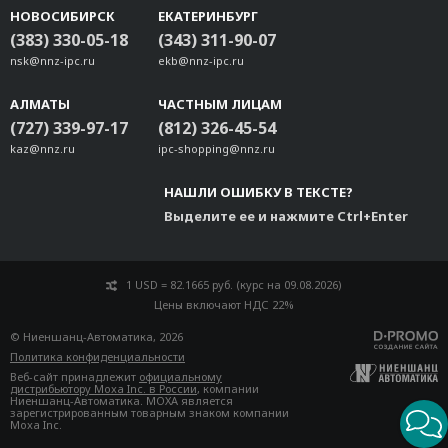
НОВОСИБИРСК
ЕКАТЕРИНБУРГ
A-PLG-WPRJ
(383) 330-05-18
(343) 311-90-07
CBL-PJTB-10 (Power Jack to TB Power Cable)
nsk@nnz-ipc.ru
ekb@nnz-ipc.ru
A-CAP-WPRJ45-MC
AVK-17
АЛМАТЫ
ЧАСТНЫМ ЛИЦАМ
CBL-F9M9-20
(727) 339-97-17
(812) 326-45-54
CBL-M23(FF6P)/OPEN-BK-100 IP67
kaz@nnz.ru
ipc-shopping@nnz.ru
A-ADP-RJ458P-DB9F-ABC01
НАШЛИ ОШИБКУ В ТЕКСТЕ?
CBL-M12DFF4PRJ45-BK-10-IP67
Выделите ее и нажмите Ctrl+Enter
CBL-RJ45SF25-150
CBL-RJ45SF9-150
CBL-RJ45SM25-150
1 USD = 82.1665 руб. (курс на 09.08.2026)
CBL-RJ45SM9-150
Цены включают НДС 22%
CBL-M12MM8PRJ45-BK-100-IP67
© Ниеншанц-Автоматика, 2026
Политика конфиденциальности
Веб-сайт принадлежит
официальному
дистрибьютору Moxa Inc. в России
, компании
Ниеншанц-Автоматика. MOXA является
зарегистрированным товарным знаком компании
Moxa Inc.