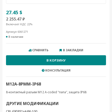
27.45 $
2 255.47 ₽
Включает НДС 22%
Артикул 6061271
В наличии
СРАВНИТЬ
В ЗАКЛАДКИ
В КОРЗИНУ
КОНСУЛЬТАЦИЯ
M12A-8PMM-IP68
8-контактный разъем M12 A-coded "папа", защита IP68
ДРУГИЕ МОДИФИКАЦИИ
CBL-F9DPF1x4-BK-100