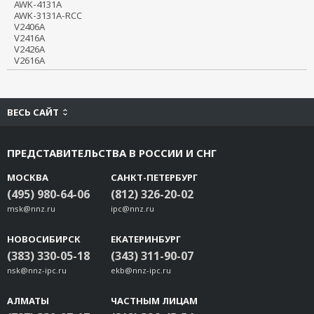
AWK-4131A

AWK-3131A-RCC

CBL-RJ45F25-150
V2406A

CBL-M25M9x2-50
V2416A

V2426A

TB-M9
V2616A
TB-F9
TB-M25
TB-F25
ВЕСЬ САЙТ
ADP-SCm-STf-S
ADP-SCm-STf-M
ПРЕДСТАВИТЕЛЬСТВА В РОССИИ И СНГ
NP21101
NP21102
МОСКВА
САНКТ-ПЕТЕРБУРГ
(495) 980-64-06
NP21103
(812) 326-20-02
msk@nnz.ru
ipc@nnz.ru
Mini DB9F-to-TB
CBL-USBAP-50
НОВОСИБИРСК
ЕКАТЕРИНБУРГ
CBL-M12(FF5P)/OPEN-100 IP67
(383) 330-05-18
(343) 311-90-07
CBL-M12D(MM4P)/RJ45-100 IP67
nsk@nnz-ipc.ru
ekb@nnz-ipc.ru
CBL-RJ458P-100
CBL-F9M9-150
АЛМАТЫ
ЧАСТНЫМ ЛИЦАМ