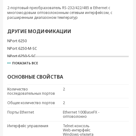
2-портовый преобразователь RS-232/422/485 в Ethernet с
многомодовым оптоволоконным сетевым интерфейсом, с
расширенным диапазоном температур
ДРУГИЕ МОДИФИКАЦИИ
NPort 6250
NPort 6250-M-SC
NPort 6250-S-SC
ПОКАЗАТЬ ВСЕ
NPort 6250-S-SC-T
NPort 6250-T
ОСНОВНЫЕ СВОЙСТВА
Количество
2
последовательных портов
Общее количество портов
2
Порты Ethernet
Ethernet 100BaseFX -
оптоволокно
Интерфейс управления
Telnet-консоль
Web-интерфейс
Windows-утилита