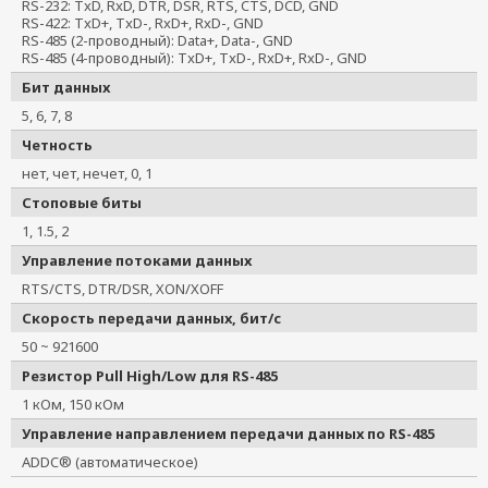
RS-232: TxD, RxD, DTR, DSR, RTS, CTS, DCD, GND
RS-422: TxD+, TxD-, RxD+, RxD-, GND
RS-485 (2-проводный): Data+, Data-, GND
RS-485 (4-проводный): TxD+, TxD-, RxD+, RxD-, GND
Бит данных
5, 6, 7, 8
Четность
нет, чет, нечет, 0, 1
Стоповые биты
1, 1.5, 2
Управление потоками данных
RTS/CTS, DTR/DSR, XON/XOFF
Скорость передачи данных, бит/с
50 ~ 921600
Резистор Pull High/Low для RS-485
1 кОм, 150 кОм
Управление направлением передачи данных по RS-485
ADDC® (автоматическое)