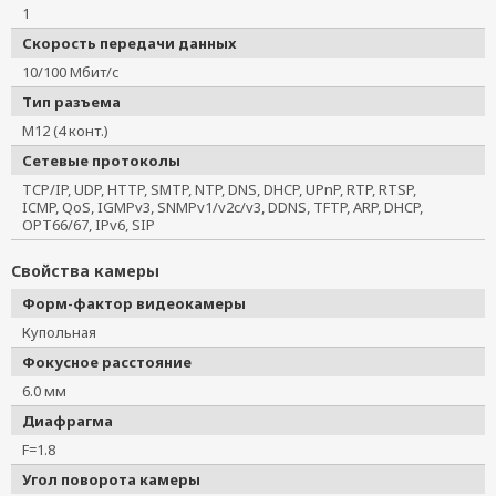
VPort P06-1MP-M12-MIC-CAM42-T
1
VPort P06-1MP-M12-MIC-CAM60
Скорость передачи данных
VPort 06-2L80M-CT
10/100 Мбит/с
VPort P06-1MP-M12-MIC-CAM60-T
Тип разъема
VPort 06-2L80M-CT-T
M12 (4 конт.)
VPort P06-1MP-M12-MIC-CAM25
Сетевые протоколы
VPort P06-2L36M-CT
TCP/IP, UDP, HTTP, SMTP, NTP, DNS, DHCP, UPnP, RTP, RTSP,
VPort P06-1MP-M12-MIC-CAM25-CT
ICMP, QoS, IGMPv3, SNMPv1/v2c/v3, DDNS, TFTP, ARP, DHCP,
OPT66/67, IPv6, SIP
VPort P06-1MP-M12-MIC-CAM25-CT-T
VPort P06-2L36M-CT-T
Свойства камеры
VPort P06-1MP-M12-MIC-CAM25-T
Форм-фактор видеокамеры
VPort P06-1MP-M12-CAM25
Купольная
VPort P06-1MP-M12-CAM25-CT
Фокусное расстояние
6.0 мм
Диафрагма
F=1.8
Угол поворота камеры