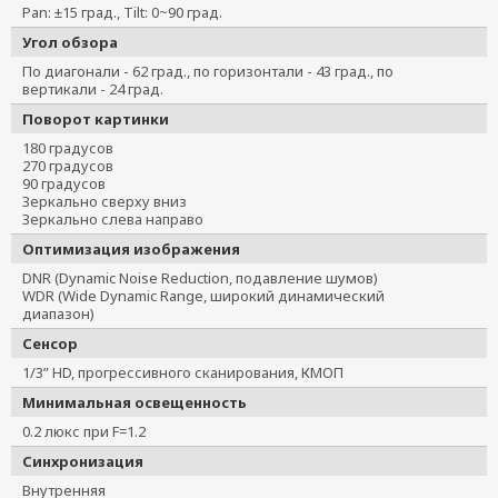
Pan: ±15 град., Tilt: 0~90 град.
Угол обзора
По диагонали - 62 град., по горизонтали - 43 град., по
вертикали - 24 град.
Поворот картинки
180 градусов
270 градусов
90 градусов
Зеркально сверху вниз
Зеркально слева направо
Оптимизация изображения
DNR (Dynamic Noise Reduction, подавление шумов)
WDR (Wide Dynamic Range, широкий динамический
диапазон)
Сенсор
1/3” HD, прогрессивного сканирования, КМОП
Минимальная освещенность
0.2 люкс при F=1.2
Синхронизация
Внутренняя