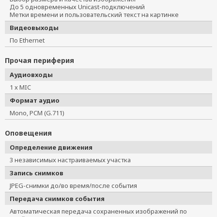
До 5 одновременных Unicast-подключений
Метки времени и пользовательский текст на картинке
Видеовыходы
По Ethernet
Прочая периферия
Аудиовходы
1 x MIC
Формат аудио
Mono, PCM (G.711)
Оповещения
Определение движения
3 независимых настраиваемых участка
Запись снимков
JPEG-снимки до/во время/после события
Передача снимков события
Автоматическая передача сохраненных изображений по