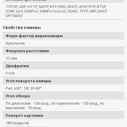
VPort P06-1MP-M12-MIC-CAM42-T
TCP/IP, UDP, HTTP, SMTP, NTP, DNS, DHCP, UPnP, RTP, RTSP,
ICMP, QoS,IGMPv3, SNMPv1/v2c/v3, DDNS, TFTP, ARP, DHCP,
VPort P06-1MP-M12-MIC-CAM60
OPT66/67
VPort 06-2L80M-CT
VPort P06-1MP-M12-MIC-CAM60-T
Свойства камеры
VPort 06-2L80M-CT-T
Форм-фактор видеокамеры
VPort P06-1MP-M12-MIC-CAM25
Купольная
VPort P06-2L36M-CT
Фокусное расстояние
VPort P06-1MP-M12-MIC-CAM25-CT
2.5 мм
VPort P06-1MP-M12-MIC-CAM25-CT-T
Диафрагма
VPort P06-2L36M-CT-T
F=2.8
VPort P06-1MP-M12-CAM25
Угол поворота камеры
VPort P06-1MP-M12-CAM25-CT
Pan: ±30°, Tilt: 30-60°
Угол обзора
По диагонали - 126 град., по горизонтали - 123 град., по
вертикали - 70 град.
Поворот картинки
180 градусов