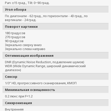
Pan: ±15 град., Tilt: 0~90 град.
Угол обзора
По диагонали - 62 град., по горизонтали - 43 град., по
вертикали - 24 град.
Поворот картинки
180 градусов
270 градусов
90 градусов
Зеркально сверху вниз
Зеркально слева направо
Оптимизация изображения
DNR (Dynamic Noise Reduction, подавление шумов)
WDR (Wide Dynamic Range, широкий динамический
диапазон)
Сенсор
1/3” HD, прогрессивного сканирования, КМОП
Минимальная освещенность
0.2 люкс при F=1.2
Синхронизация
Внутренняя