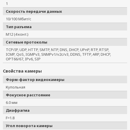
VPort P06-1MP-M12-MIC-CAM60
1
VPort 06-2L80M-CT
Скорость передачи данных
VPort P06-1MP-M12-MIC-CAM60-T
10/100 Мбит/с
VPort 06-2L80M-CT-T
Тип разъема
VPort P06-1MP-M12-MIC-CAM25
M12 (4 конт.)
VPort P06-2L36M-CT
Сетевые протоколы
VPort P06-1MP-M12-MIC-CAM25-CT
TCP/IP, UDP, HTTP, SMTP, NTP, DNS, DHCP, UPnP, RTP, RTSP,
VPort P06-1MP-M12-MIC-CAM25-CT-T
ICMP, QoS, IGMPv3, SNMPv1/v2c/v3, DDNS, TFTP, ARP, DHCP,
OPT66/67, IPv6, SIP
VPort P06-2L36M-CT-T
VPort P06-1MP-M12-MIC-CAM25-T
Свойства камеры
VPort P06-1MP-M12-CAM25
Форм-фактор видеокамеры
VPort P06-1MP-M12-CAM25-CT
Купольная
Фокусное расстояние
6.0 мм
Диафрагма
F=1.8
Угол поворота камеры