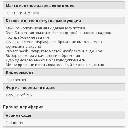
Максимальное разрешение видео
Full HD: 1920 x 1080
Базовые интеллектуальные функции
CBR Pro - оптимизация выдаваемого потока
DynaStream - автоматическая подстройка частоты кадров
под требования задачи
OSD (On Screen Display) - отображение выполняемых
функций на экране
Privacy mask - закрытие частей изображения (до 3 зон)
Выбор размера и качества изображения
До 5 одновременных Unicast-подключений
Метки времени и пользовательский текст на картинке
Видеовыходы
По Ethernet
Формат передачи видео
ONVIF Profile S
Прочая периферия
Аудиовходы
1 x Line-in