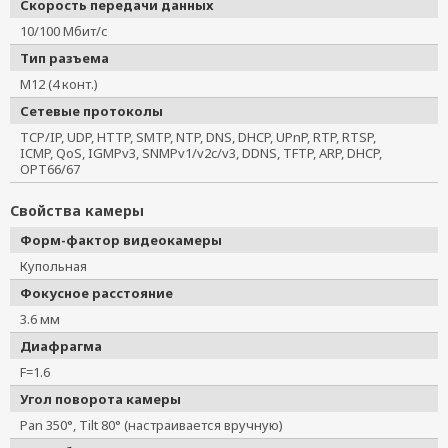
Скорость передачи данных
VPort P06-1MP-M12-MIC-CAM42-T
10/100 Мбит/с
VPort P06-1MP-M12-MIC-CAM60
Тип разъема
VPort 06-2L80M-CT
M12 (4 конт.)
VPort P06-1MP-M12-MIC-CAM60-T
VPort 06-2L80M-CT-T
Сетевые протоколы
VPort P06-1MP-M12-MIC-CAM25
TCP/IP, UDP, HTTP, SMTP, NTP, DNS, DHCP, UPnP, RTP, RTSP,
ICMP, QoS, IGMPv3, SNMPv1/v2c/v3, DDNS, TFTP, ARP, DHCP,
VPort P06-2L36M-CT
OPT66/67
VPort P06-1MP-M12-MIC-CAM25-CT
VPort P06-1MP-M12-MIC-CAM25-CT-T
Свойства камеры
VPort P06-2L36M-CT-T
Форм-фактор видеокамеры
VPort P06-1MP-M12-MIC-CAM25-T
Купольная
VPort P06-1MP-M12-CAM25
Фокусное расстояние
VPort P06-1MP-M12-CAM25-CT
3.6 мм
Диафрагма
F=1.6
Угол поворота камеры
Pan 350°, Tilt 80° (настраивается вручную)