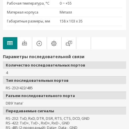
Рабочая температура, °C
0 ~ +55
Материал корпуса
Металл
Габаритные размеры, мм
158 х 103 х 35
Параметры последовательной связи
Количество последовательных портов
4
Тип последовательных портов
RS-232/422/485
Разъем последовательного порта
DB9 'папа'
Передаваемые сигналы
RS-232: TxD, RxD, DTR, DSR, RTS, CTS, DCD, GND
RS-422: TxD+, TxD-, RxD+, RxD-, GND
RS-485 (2-проводный): Data+, Data-, GND