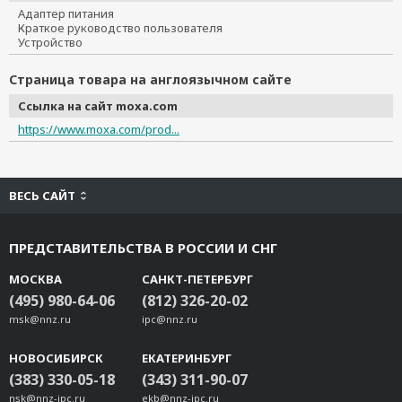
Адаптер питания
Краткое руководство пользователя
Устройство
Страница товара на англоязычном сайте
Ссылка на сайт moxa.com
https://www.moxa.com/prod...
ВЕСЬ САЙТ
ПРЕДСТАВИТЕЛЬСТВА В РОССИИ И СНГ
МОСКВА
САНКТ-ПЕТЕРБУРГ
(495) 980-64-06
(812) 326-20-02
msk@nnz.ru
ipc@nnz.ru
НОВОСИБИРСК
ЕКАТЕРИНБУРГ
(383) 330-05-18
(343) 311-90-07
nsk@nnz-ipc.ru
ekb@nnz-ipc.ru