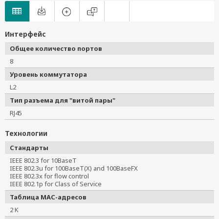
Интерфейс
Общее количество портов
8
Уровень коммутатора
L2
Тип разъема для "витой пары"
RJ45
Технологии
Стандарты
IEEE 802.3 for 10BaseT

IEEE 802.3u for 100BaseT(X) and 100BaseFX

IEEE 802.3x for flow control

IEEE 802.1p for Class of Service
Таблица MAC-адресов
2 K