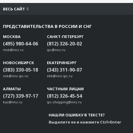
ВЕСЬ САЙТ
ПРЕДСТАВИТЕЛЬСТВА В РОССИИ И СНГ
МОСКВА
САНКТ-ПЕТЕРБУРГ
(495) 980-64-06
(812) 326-20-02
msk@nnz.ru
ipc@nnz.ru
НОВОСИБИРСК
ЕКАТЕРИНБУРГ
(383) 330-05-18
(343) 311-90-07
nsk@nnz-ipc.ru
ekb@nnz-ipc.ru
АЛМАТЫ
ЧАСТНЫМ ЛИЦАМ
(727) 339-97-17
(812) 326-45-54
kaz@nnz.ru
ipc-shopping@nnz.ru
НАШЛИ ОШИБКУ В ТЕКСТЕ?
Выделите ее и нажмите Ctrl+Enter