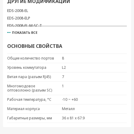
ДРУГИЕ МОДИФИКАЦИИ
EDS-2008-EL
EDS-2008-ELP
EDS-2008-EL-M-SC-T
ПОКАЗАТЬ ВСЕ
EDS-2008-EL-M-ST
EDS-2008-EL-M-ST-T
ОСНОВНЫЕ СВОЙСТВА
EDS-2008-EL-T
Общее количество портов
8
Уровень коммутатора
L2
Витая пара (разъем RJ45)
7
Многомодовое
1
оптоволокно (разъем SC)
Рабочая температура, °C
-10 ~ +60
Материал корпуса
Металл
Габаритные размеры, мм
36 x 81 x 67.9