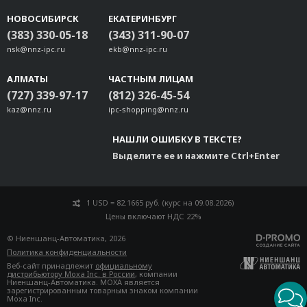
НОВОСИБИРСК
ЕКАТЕРИНБУРГ
(383) 330-05-18
(343) 311-90-07
nsk@nnz-ipc.ru
ekb@nnz-ipc.ru
АЛМАТЫ
ЧАСТНЫМ ЛИЦАМ
(727) 339-97-17
(812) 326-45-54
kaz@nnz.ru
ipc-shopping@nnz.ru
НАШЛИ ОШИБКУ В ТЕКСТЕ?
Выделите ее и нажмите Ctrl+Enter
1 USD = 82.1665 руб. (курс на 09.08.2026)
Цены включают НДС 22%
© Ниеншанц-Автоматика, 2026
Политика конфиденциальности
Веб-сайт принадлежит
официальному
дистрибьютору Moxa Inc. в России
, компании
Ниеншанц-Автоматика. MOXA является
зарегистрированным товарным знаком компании
Moxa Inc.