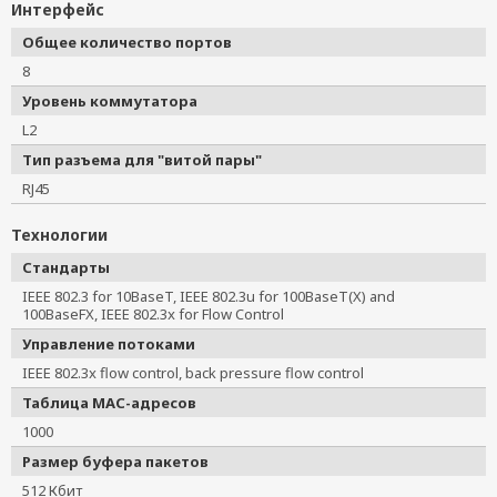
Интерфейс
Общее количество портов
8
Уровень коммутатора
L2
Тип разъема для "витой пары"
RJ45
Технологии
Стандарты
IEEE 802.3 for 10BaseT, IEEE 802.3u for 100BaseT(X) and 
100BaseFX, IEEE 802.3x for Flow Control
Управление потоками
IEEE 802.3x flow control, back pressure flow control
Таблица MAC-адресов
1000
Размер буфера пакетов
512 Кбит