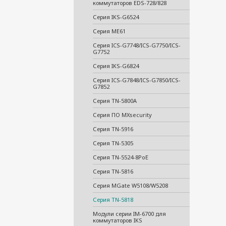
коммутаторов EDS-728/828
Серия IKS-G6524
Серия ME61
Серия ICS-G7748/ICS-G7750/ICS-
G7752
Серия IKS-G6824
Серия ICS-G7848/ICS-G7850/ICS-
G7852
Серия TN-5800A
Серия ПО MXsecurity
Серия TN-5916
Серия TN-5305
Серия TN-5524-8PoE
Серия TN-5816
Серия MGate W5108/W5208
Серия TN-5818
Модули серии IM-6700 для
коммутаторов IKS