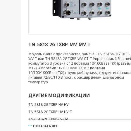
TN-5818-2GTXBP-MV-MV-T
Модель снята с производства, замена - TN-5818A-2GTXBP-
WV-T или TN-5818A-2GTXBP-WV-CT-T Управляемый Ethernet
коммутатор 3 уровня с 12 портами 10/100BaseT(X) (разъем
M12), 4 портами 10/100BaseT(X) и 2 портами
10/100/1000BaseT(X) с функцией bypass, с двумя источник
питания 72/96/110 В пост., с расширенным диапазоном
температур
ДРУГИЕ МОДИФИКАЦИИ
TN-5818-2GTXBP-HV-HV
TN-5818-2GTXBP-HV-HV-T
TN-5818-2GTXBP-LV-HV
ПОКАЗАТЬ ВСЕ
TN-5818-2GTXBP-LV-HV-T