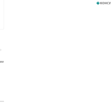
КОНСУ
-
ами