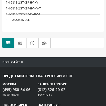
TN-5818-2GTXBP-HV-HV
TN-5818-2GTXBP-HV-HV-T
TN-5818-2GTXBP-LV-HV-T
ПОКАЗАТЬ ВСЕ
TN-5818-2GTXBP-LV-LV
TN-5818-2GTXBP-LV-LV-T
TN-5818-2GTXBP-LV-MV
TN-5818-2GTXBP-LV-MV-T
TN-5818-2GTXBP-MV-HV
TN-5818-2GTXBP-MV-HV-T
TN-5818-2GTXBP-MV-MV
TN-5818-2GTXBP-MV-MV-T
ВЕСЬ САЙТ
ПРЕДСТАВИТЕЛЬСТВА В РОССИИ И СНГ
МОСКВА
САНКТ-ПЕТЕРБУРГ
(495) 980-64-06
(812) 326-20-02
msk@nnz.ru
ipc@nnz.ru
НОВОСИБИРСК
ЕКАТЕРИНБУРГ