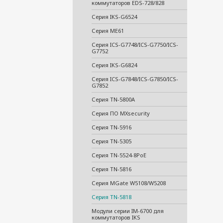
коммутаторов EDS-728/828
Серия IKS-G6524
Серия ME61
Серия ICS-G7748/ICS-G7750/ICS-
G7752
Серия IKS-G6824
Серия ICS-G7848/ICS-G7850/ICS-
G7852
Серия TN-5800A
Серия ПО MXsecurity
Серия TN-5916
Серия TN-5305
Серия TN-5524-8PoE
Серия TN-5816
Серия MGate W5108/W5208
Серия TN-5818
Модули серии IM-6700 для
коммутаторов IKS