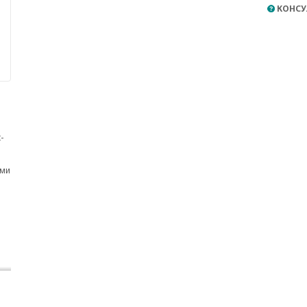
КОНСУ
-
ами