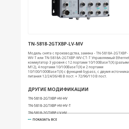
TN-5818-2GTXBP-LV-MV
Модель снята с производства, замена - TN-5818A-2GTXBP-
WV-T или TN-5818A-2GTXBP-WV-CT-T Управляемый Ethernet
коммутатор 3 уровня с 12 портами 10/100BaseT(X) (разъем
M12), 4 портами 10/100BaseT(X) и 2 портами
10/100/1000BaseT(X) с функцией bypass, с двумя источник
питания 12/24/36/48 В пост. + 72/96/110 В пост.
ДРУГИЕ МОДИФИКАЦИИ
TN-5818-2GTXBP-HV-HV
TN-5818-2GTXBP-HV-HV-T
TN-5818-2GTXBP-LV-HV
ПОКАЗАТЬ ВСЕ
TN-5818-2GTXBP-LV-HV-T
TN-5818-2GTXBP-LV-LV