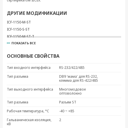
сертификатом IECEx.
ДРУГИЕ МОДИФИКАЦИИ
ICF-1150-M-ST
ICF-1150-S-ST
ICF-1150-M-ST-T
ПОКАЗАТЬ ВСЕ
ICF-1150-S-ST-T
ICF-1150I-M-ST
ОСНОВНЫЕ СВОЙСТВА
ICF-1150I-S-ST
ICF-1150I-M-ST-T
Тип входного интерфейса
RS-232/422/485
ICF-1150I-S-ST-T
Тип разъема
DB9 'мама' для RS-232,
ICF-1150I-M-SC-IEX
клемма для RS-422/485
ICF-1150I-M-SC-T-IEX
Тип выходного интерфейса
Многомодовое
оптоволокно
ICF-1150I-M-ST-IEX
ICF-1150I-S-SC-IEX
Тип разъема
Разъем ST
ICF-1150I-S-SC-T-IEX
Рабочая температура, °C
-40 ~ +85
ICF-1150I-S-ST-IEX
Гальваническая изоляция,
2
ICF-1150I-S-ST-T-IEX
кВ