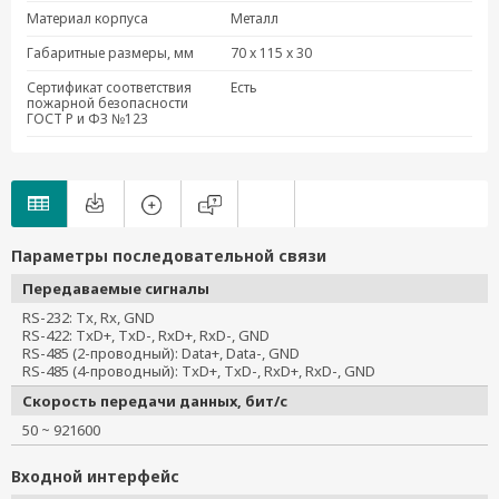
ICF-1150-M-SC-IEX
Материал корпуса
Металл
ICF-1150-M-SC-T-IEX
Габаритные размеры, мм
70 x 115 x 30
ICF-1150-M-ST-IEX
Сертификат соответствия
Есть
ICF-1150-M-ST-T-IEX
пожарной безопасности
ICF-1150-S-SC-IEX
ГОСТ Р и ФЗ №123
ICF-1150-S-SC-T-IEX
ICF-1150-S-ST-IEX
ICF-1150-S-ST-T-IEX
ICF-1150-M-SC
Параметры последовательной связи
ICF-1150-S-SC
ICF-1150-M-SC-T
Передаваемые сигналы
ICF-1150-S-SC-T
RS-232: Tx, Rx, GND
RS-422: TxD+, TxD-, RxD+, RxD-, GND
ICF-1150I-M-SC
RS-485 (2-проводный): Data+, Data-, GND
ICF-1150I-S-SC
RS-485 (4-проводный): TxD+, TxD-, RxD+, RxD-, GND
ICF-1150I-M-SC-T
Скорость передачи данных, бит/с
ICF-1150I-S-SC-T
50 ~ 921600
Входной интерфейс