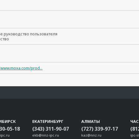
т
ое руководство пользователя
йство
//www.moxa.com/prod...
ИБИРСК
ЕКАТЕРИНБУРГ
АЛМАТЫ
ЧА
330-05-18
(343) 311-90-07
(727) 339-97-17
(81
ipc.ru
ekb@nnz-ipc.ru
kaz@nnz.ru
ipc-