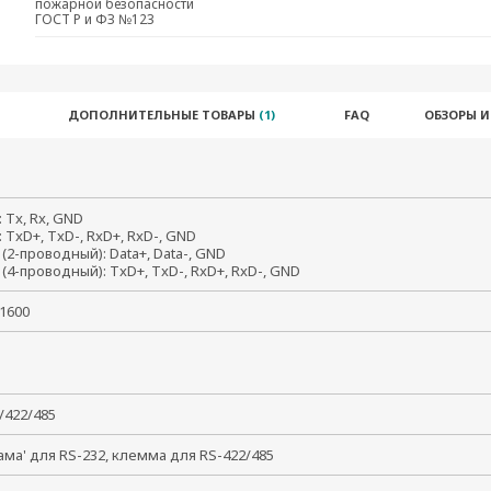
пожарной безопасности
ГОСТ Р и ФЗ №123
ДОПОЛНИТЕЛЬНЫЕ ТОВАРЫ
(1)
FAQ
ОБЗОРЫ 
: Tx, Rx, GND
: TxD+, TxD-, RxD+, RxD-, GND
 (2-проводный): Data+, Data-, GND
 (4-проводный): TxD+, TxD-, RxD+, RxD-, GND
921600
2/422/485
ама' для RS-232, клемма для RS-422/485