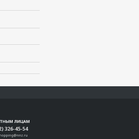
СТНЫМ ЛИЦАМ
2) 326-45-54
shopping@nnz.ru