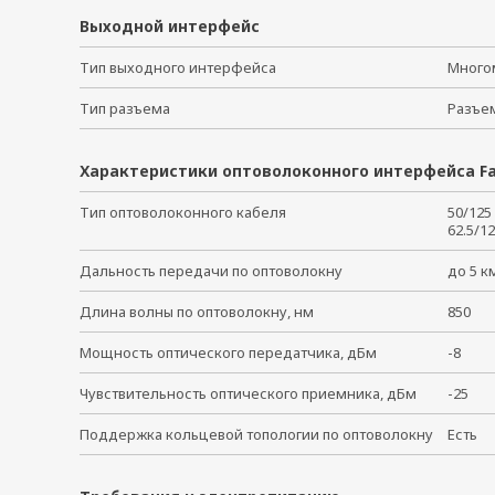
ICF-1150-S-SC
Выходной интерфейс
ICF-1150-S-SC-T
ICF-1150I-M-SC
Тип выходного интерфейса
Много
ICF-1150I-S-SC
Тип разъема
Разъ
ICF-1150I-M-SC-T
ICF-1150I-S-SC-T
Характеристики оптоволоконного интерфейса Fa
Тип оптоволоконного кабеля
50/12
62.5/
Дальность передачи по оптоволокну
до 5 
Длина волны по оптоволокну, нм
850
Мощность оптического передатчика, дБм
-8
Чувствительность оптического приемника, дБм
-25
Поддержка кольцевой топологии по оптоволокну
Есть