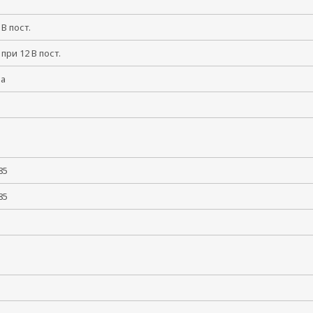
8 В пост.
 при 12 В пост.
ма
 +85
 +85
5