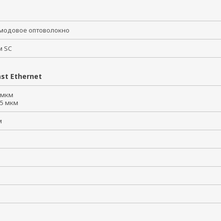
модовое оптоволокно
ем SC
st Ethernet
5 мкм
125 мкм
км