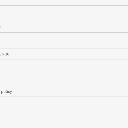
лл
5 x 30
N-рейку