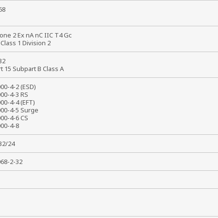
368
8
one 2 Ex nA nC IIC T4 Gc
 Class 1 Division 2
 32
rt 15 Subpart B Class A
000-4-2 (ESD)
000-4-3 RS
000-4-4 (EFT)
000-4-5 Surge
000-4-6 CS
1000-4-8
032/24
0068-2-32