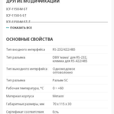
ДРУГИЕ МОДИФИКАЦИИ
ICF-1150-M-ST
ICF-1150-S-ST
ICF-1150-M-ST-T
ПОКАЗАТЬ ВСЕ
ICF-1150-S-ST-T
ICF-1150I-M-ST
ОСНОВНЫЕ СВОЙСТВА
ICF-1150I-S-ST
ICF-1150I-M-ST-T
Тип входного интерфейса
RS-232/422/485
ICF-1150I-S-ST-T
Тип разъема
DB9 'мама' для RS-232,
ICF-1150I-M-SC-IEX
клемма для RS-422/485
ICF-1150I-M-SC-T-IEX
Тип выходного интерфейса
Одномодовое
оптоволокно
ICF-1150I-M-ST-IEX
ICF-1150I-M-ST-T-IEX
Тип разъема
Разъем SC
ICF-1150I-S-SC-IEX
Рабочая температура, °C
0 ~ +60
ICF-1150I-S-SC-T-IEX
Материал корпуса
Металл
ICF-1150I-S-ST-IEX
Габаритные размеры, мм
70 x 115 x 30
ICF-1150I-S-ST-T-IEX
ICF-1150-M-SC-IEX
Сертификат соответствия
Есть