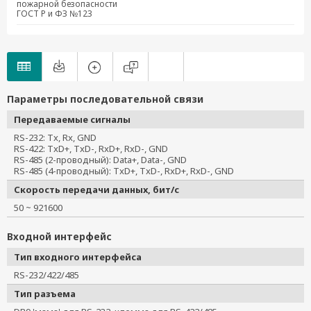
пожарной безопасности
ICF-1150-M-SC-T-IEX
ГОСТ Р и ФЗ №123
ICF-1150-M-ST-IEX
ICF-1150-M-ST-T-IEX
ICF-1150-S-SC-IEX
ICF-1150-S-SC-T-IEX
ICF-1150-S-ST-IEX
Параметры последовательной связи
ICF-1150-S-ST-T-IEX
Передаваемые сигналы
ICF-1150-M-SC
RS-232: Tx, Rx, GND
ICF-1150-M-SC-T
RS-422: TxD+, TxD-, RxD+, RxD-, GND
RS-485 (2-проводный): Data+, Data-, GND
ICF-1150-S-SC-T
RS-485 (4-проводный): TxD+, TxD-, RxD+, RxD-, GND
ICF-1150I-M-SC
Скорость передачи данных, бит/с
ICF-1150I-S-SC
50 ~ 921600
ICF-1150I-M-SC-T
ICF-1150I-S-SC-T
Входной интерфейс
Тип входного интерфейса
RS-232/422/485
Тип разъема