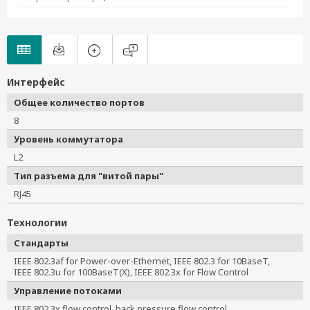
Интерфейс
Общее количество портов
8
Уровень коммутатора
L2
Тип разъема для "витой пары"
RJ45
Технологии
Стандарты
IEEE 802.3af for Power-over-Ethernet, IEEE 802.3 for 10BaseT, 
IEEE 802.3u for 100BaseT(X), IEEE 802.3x for Flow Control
Управление потоками
IEEE 802.3x flow control, back pressure flow control