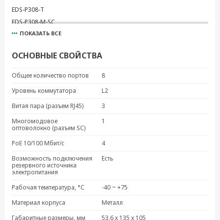
EDS-P308-T
EDS-P308-M-SC
ПОКАЗАТЬ ВСЕ
EDS-P308-MM-SC
EDS-P308-MM-SC-T
ОСНОВНЫЕ СВОЙСТВА
EDS-P308-S-SC
EDS-P308-S-SC-T
Общее количество портов
8
EDS-P308-SS-SC
Уровень коммутатора
L2
EDS-P308-SS-SC-T
Витая пара (разъем RJ45)
3
Многомодовое
1
оптоволокно (разъем SC)
PoE 10/100 Мбит/с
4
Возможность подключения
Есть
резервного источника
электропитания
Рабочая температура, °C
-40 ~ +75
Материал корпуса
Металл
Габаритные размеры, мм
53.6 x 135 x 105