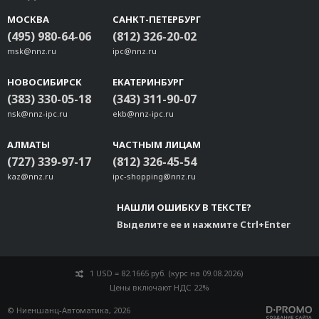
МОСКВА
САНКТ-ПЕТЕРБУРГ
(495) 980-64-06
(812) 326-20-02
msk@nnz.ru
ipc@nnz.ru
НОВОСИБИРСК
ЕКАТЕРИНБУРГ
(383) 330-05-18
(343) 311-90-07
nsk@nnz-ipc.ru
ekb@nnz-ipc.ru
АЛМАТЫ
ЧАСТНЫМ ЛИЦАМ
(727) 339-97-17
(812) 326-45-54
kaz@nnz.ru
ipc-shopping@nnz.ru
НАШЛИ ОШИБКУ В ТЕКСТЕ?
Выделите ее и нажмите Ctrl+Enter
1 USD = 82.1665 руб. (курс на 09.08.2026)
Цены включают НДС 22%
© Ниеншанц-Автоматика, 2026