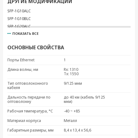
ДРУГИЕ МОДИФИКАЦИИ
SFP-1G10ALC
SFP-1G10BLC
SFP-1G20ALC
ПОКАЗАТЬ ВСЕ
SFP-1G20BLC
SFP-1G40ALC
ОСНОВНЫЕ СВОЙСТВА
SFP-1G40BLC
SFP-1G10ALC-T
Порты Ethernet
1
SFP-1G10BLC-T
Длина волны, нм
Rx: 1310
SFP-1G40ALC-T
Tx: 1550
SFP-1G20ALC-T
Тип оптоволоконного
9/125 мкм
кабеля
SFP-1G20BLC-T
Дальность передачи по
до 40 км (кабель 9/125
оптоволокну
мкм)
Рабочая температура, °C
-40 ~ +85
Материал корпуса
Металл
Габаритные размеры, мм
8,4 x 13,4 x 56,6