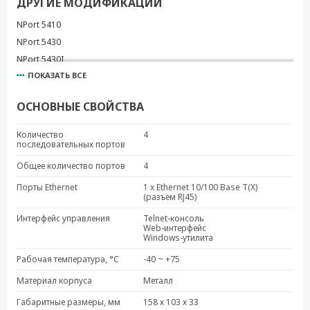
ДРУГИЕ МОДИФИКАЦИИ
NPort 5410
NPort 5430
NPort 5430I
ПОКАЗАТЬ ВСЕ
NPort 5450
NPort 5450I
ОСНОВНЫЕ СВОЙСТВА
NPort 5450I-T
Количество
4
последовательных портов
Общее количество портов
4
Порты Ethernet
1 x Ethernet 10/100 Base T(X)
(разъем RJ45)
Интерфейс управления
Telnet-консоль
Web-интерфейс
Windows-утилита
Рабочая температура, °C
-40 ~ +75
Материал корпуса
Металл
Габаритные размеры, мм
158 х 103 х 33