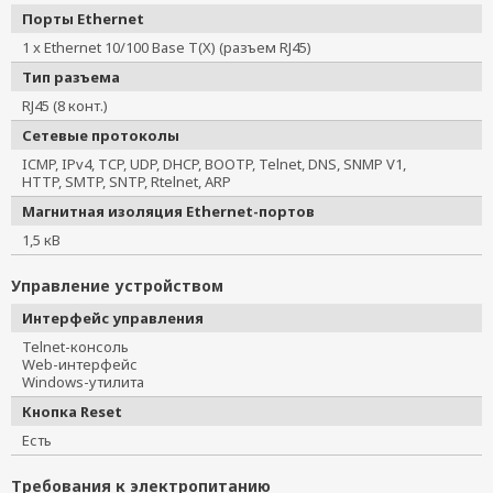
Порты Ethernet
1 x Ethernet 10/100 Base T(X) (разъем RJ45)
Тип разъема
RJ45 (8 конт.)
Сетевые протоколы
ICMP, IPv4, TCP, UDP, DHCP, BOOTP, Telnet, DNS, SNMP V1,
HTTP, SMTP, SNTP, Rtelnet, ARP
Магнитная изоляция Ethernet-портов
1,5 кВ
Управление устройством
Интерфейс управления
Telnet-консоль
Web-интерфейс
Windows-утилита
Кнопка Reset
Есть
Требования к электропитанию