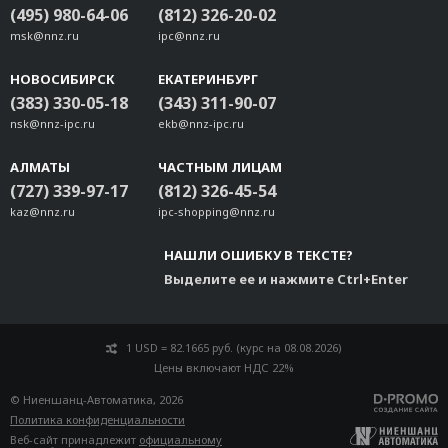
(495) 980-64-06
(812) 326-20-02
msk@nnz.ru
ipc@nnz.ru
НОВОСИБИРСК
ЕКАТЕРИНБУРГ
(383) 330-05-18
(343) 311-90-07
nsk@nnz-ipc.ru
ekb@nnz-ipc.ru
АЛМАТЫ
ЧАСТНЫМ ЛИЦАМ
(727) 339-97-17
(812) 326-45-54
kaz@nnz.ru
ipc-shopping@nnz.ru
НАШЛИ ОШИБКУ В ТЕКСТЕ?
Выделите ее и нажмите Ctrl+Enter
1 USD = 82.1665 руб. (курс на 08.08.2026)
Цены включают НДС 22%
© Ниеншанц-Автоматика, 2026
Политика конфиденциальности
Веб-сайт принадлежит
официальному