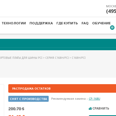
МОСК
(49
ТЕХНОЛОГИИ
ПОДДЕРЖКА
ГДЕ КУПИТЬ
FAQ
ОБУЧЕНИЕ
ОРТОВЫЕ ПЛАТЫ ДЛЯ ШИНЫ PCI
>
СЕРИЯ C168H/PCI
> C168H/PCI
РАСПРОДАЖА ОСТАТКОВ
Рекомендуемая замена –
CP-168U
СНЯТ С ПРОИЗВОДСТВА
200.70 $
СРАВНИТЬ