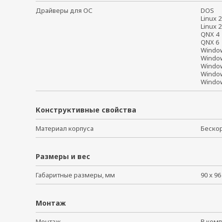
Драйверы для ОС
DOS
Linux 
Linux 
QNX 
QNX 
Windo
Windo
Windo
Windo
Window
Конструктивные свойства
Материал корпуса
Беско
Размеры и вес
Габаритные размеры, мм
90 x 96
Монтаж
Монтаж
В ко