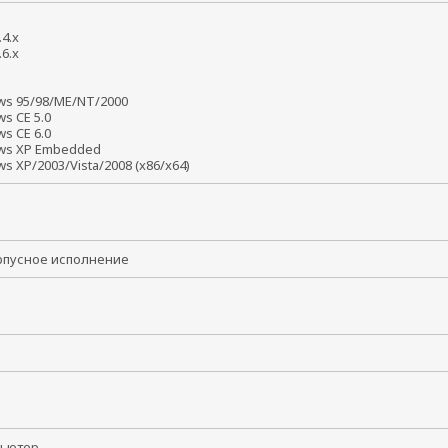
2.4.x
2.6.x
4
6
ws 95/98/ME/NT/2000
ws CE 5.0
ws CE 6.0
ws XP Embedded
s XP/2003/Vista/2008 (x86/x64)
рпусное исполнение
мпьютер