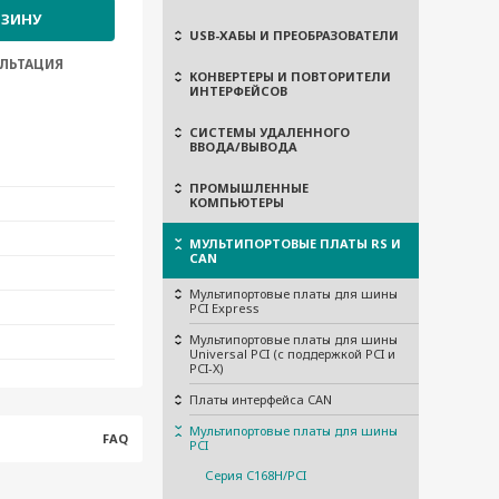
РЗИНУ
USB-ХАБЫ И ПРЕОБРАЗОВАТЕЛИ
ЛЬТАЦИЯ
КОНВЕРТЕРЫ И ПОВТОРИТЕЛИ
ИНТЕРФЕЙСОВ
СИСТЕМЫ УДАЛЕННОГО
ВВОДА/ВЫВОДА
ПРОМЫШЛЕННЫЕ
КОМПЬЮТЕРЫ
МУЛЬТИПОРТОВЫЕ ПЛАТЫ RS И
CAN
Мультипортовые платы для шины
PCI Express
Мультипортовые платы для шины
Universal PCI (с поддержкой PCI и
PCI-X)
Платы интерфейса CAN
Мультипортовые платы для шины
FAQ
PCI
Серия C168H/PCI