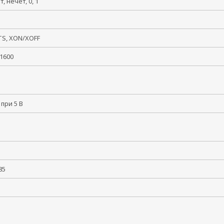
ет, нечет, 0, 1
, 2
TS, XON/XOFF
921600
 при 5 В
55
 +85
5