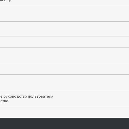
т
ое руководство пользователя
йство