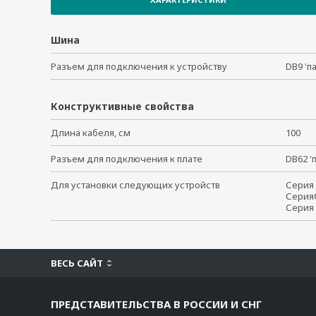
CBL-M44M9x4-50
CBL-M78M9x8-100
Шина
CBL-M78M25x8-100
Разъем для подключения к устройству
DB9 'п
CBL-M78M25x8-300
Конструктивные свойства
Длина кабеля, см
100
Разъем для подключения к плате
DB62 
Для установки следующих устройств
Серия 
СерияC
Серия
ВЕСЬ САЙТ
ПРЕДСТАВИТЕЛЬСТВА В РОССИИ И СНГ