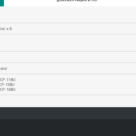
апа' x 8
'папа'
CP-118U

P-138U

 CP-168U