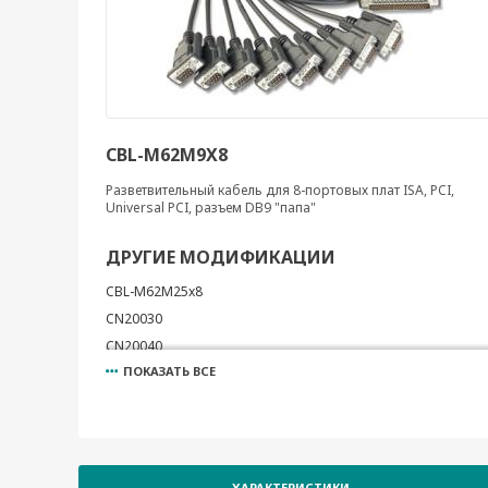
CBL-M62M9X8
Разветвительный кабель для 8-портовых плат ISA, PCI,
Universal PCI, разъем DB9 "папа"
ДРУГИЕ МОДИФИКАЦИИ
CBL-M62M25x8
CN20030
CN20040
ПОКАЗАТЬ ВСЕ
CBL-M68M9x8
CBL-M68M25x8
CN20060
CN20070
CBL-M44M25x4-50
ХАРАКТЕРИСТИКИ