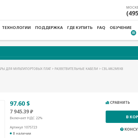
МОСК
(49
ТЕХНОЛОГИИ
ПОДДЕРЖКА
ГДЕ КУПИТЬ
FAQ
ОБУЧЕНИЕ
АРЫ ДЛЯ МУЛЬТИПОРТОВЫХ ПЛАТ
>
РАЗВЕТВИТЕЛЬНЫЕ КАБЕЛИ
> CBL-M62M9X8
97.60 $
СРАВНИТЬ
7 945.39 ₽
В КО
Включает НДС 22%
Артикул 1075723
КОНСУ
В наличии