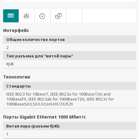
Интерфейс
Общее количество портов
2
Тип разъема для "витой пары"
RJ45
Технологии
Стандарты
IEEE 802.3 for 10BaseT, IEEE 802.3u for 100BaseT(X) and 
100BaseFX, IEEE 802.3ab for 1000BaseT(X), IEEE 802.3z for 
1000BaseSX/LSX/LX/LH/LHX/ZX/E2X
Порты Gigabit Ethernet 1000 Мбит/с
Витая пара (разъем RJ45)
1