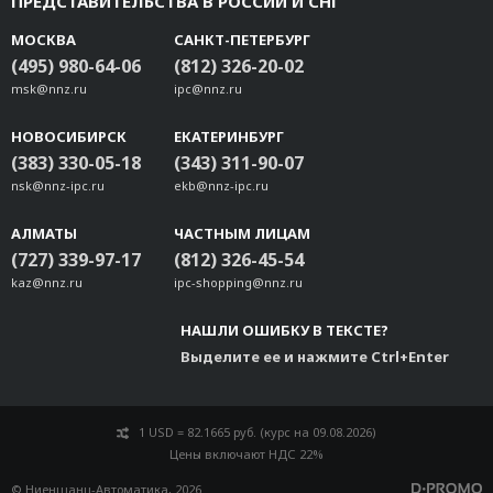
ПРЕДСТАВИТЕЛЬСТВА В РОССИИ И СНГ
МОСКВА
САНКТ-ПЕТЕРБУРГ
(495) 980-64-06
(812) 326-20-02
msk@nnz.ru
ipc@nnz.ru
НОВОСИБИРСК
ЕКАТЕРИНБУРГ
(383) 330-05-18
(343) 311-90-07
nsk@nnz-ipc.ru
ekb@nnz-ipc.ru
АЛМАТЫ
ЧАСТНЫМ ЛИЦАМ
(727) 339-97-17
(812) 326-45-54
kaz@nnz.ru
ipc-shopping@nnz.ru
НАШЛИ ОШИБКУ В ТЕКСТЕ?
Выделите ее и нажмите Ctrl+Enter
1 USD = 82.1665 руб. (курс на 09.08.2026)
Цены включают НДС 22%
© Ниеншанц-Автоматика, 2026