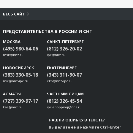
CBL-RJ45M9-150
CBL-RJ45F9-150
ВЕСЬ САЙТ
CBL-RJ45M25-150
CBL-RJ45F25-150
ПРЕДСТАВИТЕЛЬСТВА В РОССИИ И СНГ
CBL-M25M9x2-50
МОСКВА
САНКТ-ПЕТЕРБУРГ
TB-M9
(495) 980-64-06
(812) 326-20-02
TB-F9
msk@nnz.ru
ipc@nnz.ru
TB-M25
TB-F25
НОВОСИБИРСК
ЕКАТЕРИНБУРГ
ADP-SCm-STf-S
(383) 330-05-18
(343) 311-90-07
ADP-SCm-STf-M
nsk@nnz-ipc.ru
ekb@nnz-ipc.ru
NP21101
АЛМАТЫ
ЧАСТНЫМ ЛИЦАМ
NP21102
(727) 339-97-17
(812) 326-45-54
NP21103
kaz@nnz.ru
ipc-shopping@nnz.ru
Mini DB9F-to-TB
CBL-USBAP-50
НАШЛИ ОШИБКУ В ТЕКСТЕ?
CBL-M12(FF5P)/OPEN-100 IP67
Выделите ее и нажмите Ctrl+Enter