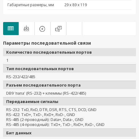
Габаритные размеры, мм
29 х 89 х 119
NPort IA-5150I-S-SC-T-IEX
NPort IA-5150I-T-IEX
NPort IA-5150-M-SC-IEX
NPort IA-5150-M-SC-T-IEX
NPort IA-5150-S-SC-IEX
Параметры последовательной связи
NPort IA-5150-S-SC-T-IEX
Количество последовательных портов
NPort IA-5150-T-IEX
1
NPort IA-5250-IEX
Тип последовательных портов
NPort IA-5250-T-IEX
RS-232/422/485
NPort IA5250I-T
NPort IA-5150-M-ST
Разъем последовательного порта
NPort IA-5150-M-ST-T
DB9 'папа' (RS-232) + клеммы (RS-422/485)
NPort IA-5250I-T
Передаваемые сигналы
NPort IA-5250I
RS-232: TxD, RxD, DTR, DSR, RTS, CTS, DCD, GND
RS-422: TxD+, TxD-, RxD+, RxD-, GND
RS-485 (2-проводный): Data+, Data-, GND
RS-485 (4-проводный): TxD+, TxD-, RxD+, RxD-, GND
Бит данных