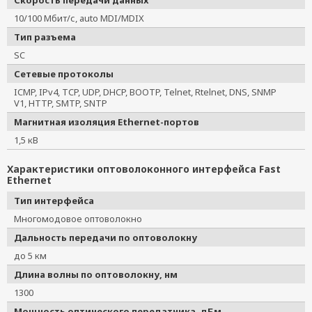
Скорость передачи данных
10/100 Мбит/с, auto MDI/MDIX
Тип разъема
SC
Сетевые протоколы
ICMP, IPv4, TCP, UDP, DHCP, BOOTP, Telnet, Rtelnet, DNS, SNMP
V1, HTTP, SMTP, SNTP
Магнитная изоляция Ethernet-портов
1,5 кВ
Характеристики оптоволоконного интерфейса Fast
Ethernet
Тип интерфейса
Многомодовое оптоволокно
Дальность передачи по оптоволокну
до 5 км
Длина волны по оптоволокну, нм
1300
Мощность оптического передатчика, дБм