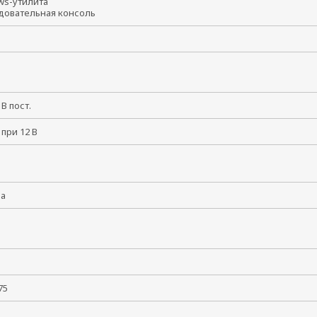
ws-утилита
довательная консоль
8 В пост.
 при 12 В
ма
55
 +75
5