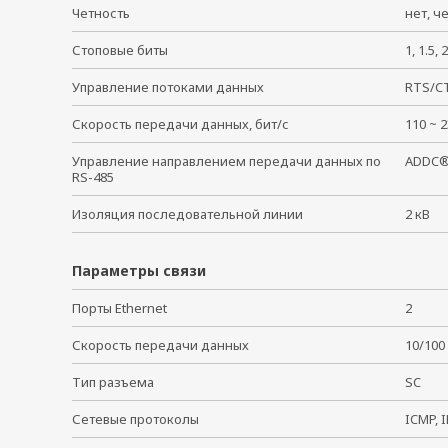
Четность
нет, ч
NPort IA-5150-T-IEX
NPort IA-5250-IEX
Стоповые биты
1, 1.5
NPort IA-5250-T-IEX
Управление потоками данных
RTS/CT
NPort IA5250I-T
NPort IA-5150-M-ST
Скорость передачи данных, бит/с
110 ~
NPort IA-5150-M-ST-T
Управление направлением передачи данных по
ADDC®
NPort IA-5250I-T
RS-485
NPort IA-5250I
Изоляция последовательной линии
2 кВ
Параметры связи
Порты Ethernet
2
Скорость передачи данных
10/100
Тип разъема
SC
Сетевые протоколы
ICMP, 