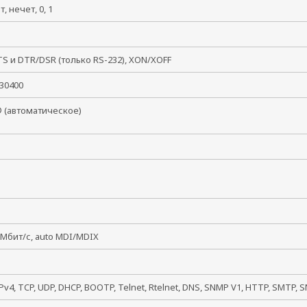
ет, нечет, 0, 1
, 2
S и DTR/DSR (только RS-232), XON/XOFF
 230400
 (автоматическое)
 Мбит/с, auto MDI/MDIX
IPv4, TCP, UDP, DHCP, BOOTP, Telnet, Rtelnet, DNS, SNMP V1, HTTP, SMTP, 