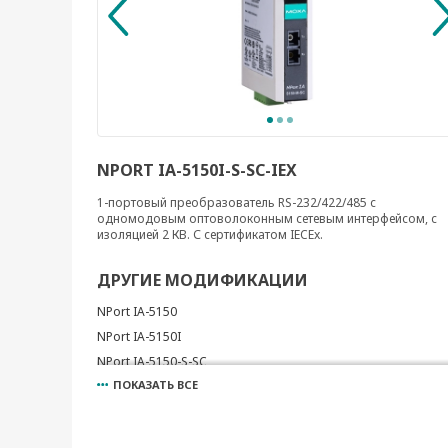
NPORT IA-5150I-S-SC-IEX
1-портовый преобразователь RS-232/422/485 с
одномодовым оптоволоконным сетевым интерфейсом, с
изоляцией 2 КВ. С сертификатом IECEx.
ДРУГИЕ МОДИФИКАЦИИ
NPort IA-5150
NPort IA-5150I
NPort IA-5150-S-SC
ПОКАЗАТЬ ВСЕ
NPort IA-5150-M-SC
NPort IA-5150-M-SC-T
NPort IA-5150I-M-SC