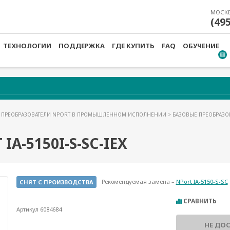
МОСК
(49
ТЕХНОЛОГИИ
ПОДДЕРЖКА
ГДЕ КУПИТЬ
FAQ
ОБУЧЕНИЕ
>
ПРЕОБРАЗОВАТЕЛИ NPORT В ПРОМЫШЛЕННОМ ИСПОЛНЕНИИ
>
БАЗОВЫЕ ПРЕОБРАЗО
A-5150I-S-SC-IEX
Рекомендуемая замена –
NPort IA-5150-S-SC
СНЯТ С ПРОИЗВОДСТВА
СРАВНИТЬ
Артикул 6084684
НЕ ДО