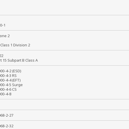
8
50-1
Zone 2
x
 Class 1 Division 2
 22
rt 15 Subpart B Class A
000-4-2 (ESD)
000-4-3 RS
000-4-4 (EFT)
000-4-5 Surge
000-4-6 CS
1000-4-8
0068-2-27
0068-2-32