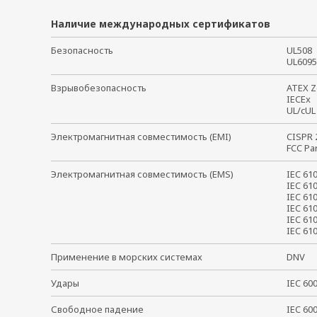
Наличие международных сертификатов
Безопасность
UL50
UL609
Взрывобезопасность
ATEX 
IECE
UL/cUL
Электромагнитная совместимость (EMI)
CISPR
FCC Pa
Электромагнитная совместимость (EMS)
IEC 61
IEC 61
IEC 61
IEC 61
IEC 61
IEC 6
Применение в морских системах
DNV
Удары
IEC 6
Свободное падение
IEC 6