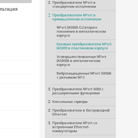
Преобразователи NPort в
стандартном исполнении
ЛЬТАЦИЯ
Преобразователи NPort в
промышленном исполнении
NPort IA5000-G2 второго
поколения в металлическом
корпусе
Базовые преобразователи NPort
IA5000 в пластиковом корпусе
Усовершенствованные NPort
IA5000A в металлическом
корпусе
Виброзащищенные NPort 5000AI
с разъемом M12
Преобразователи NPort 6000 с
расширенными функциями
Консольные серверы
Преобразователи в беспроводной
Ethernet
Преобразователи NPort со
встроенным Ethernet-
коммутатором