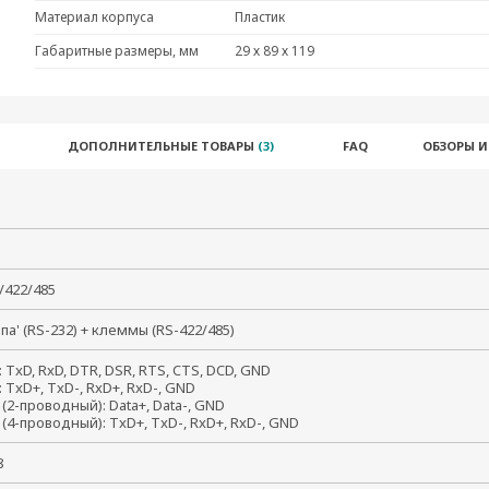
Материал корпуса
Пластик
Габаритные размеры, мм
29 х 89 х 119
ДОПОЛНИТЕЛЬНЫЕ ТОВАРЫ
(3)
FAQ
ОБЗОРЫ 
2/422/485
апа' (RS-232) + клеммы (RS-422/485)
: TxD, RxD, DTR, DSR, RTS, CTS, DCD, GND
: TxD+, TxD-, RxD+, RxD-, GND
 (2-проводный): Data+, Data-, GND
 (4-проводный): TxD+, TxD-, RxD+, RxD-, GND
, 8