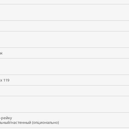
тик
 х 119
N-рейку
льный/настенный (опционально)