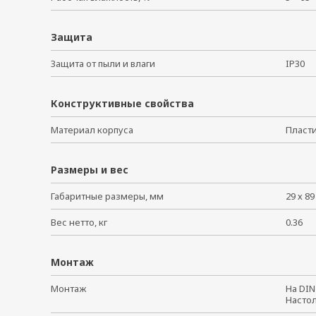
Защита
Защита от пыли и влаги
IP30
Конструктивные свойства
Материал корпуса
Плас
Размеры и вес
Габаритные размеры, мм
29 х 89
Вес нетто, кг
0.36
Монтаж
Монтаж
На DI
Насто