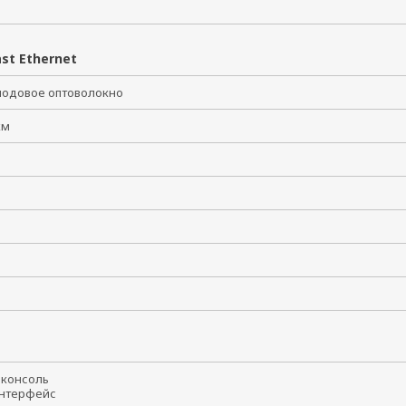
В
st Ethernet
одовое оптоволокно
 км
t-консоль
интерфейс