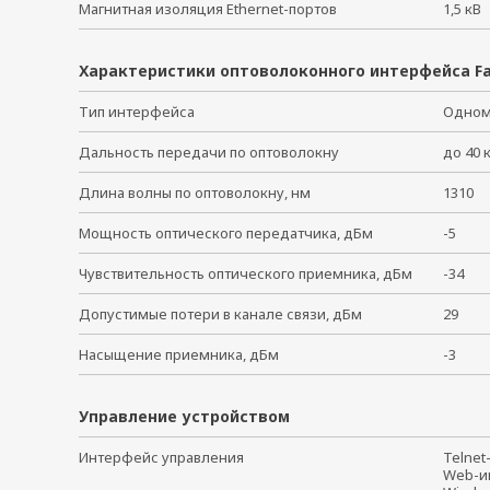
Магнитная изоляция Ethernet-портов
1,5 к
Характеристики оптоволоконного интерфейса Fa
Тип интерфейса
Одном
Дальность передачи по оптоволокну
до 40
Длина волны по оптоволокну, нм
1310
Мощность оптического передатчика, дБм
-5
Чувствительность оптического приемника, дБм
-34
Допустимые потери в канале связи, дБм
29
Насыщение приемника, дБм
-3
Управление устройством
Интерфейс управления
Telne
Web-