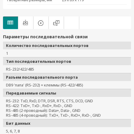
NPort IA-5150I-S-SC-IEX
NPort IA-5150I-S-SC-T-IEX
NPort IA-5150I-T-IEX
NPort IA-5150-M-SC-IEX
NPort IA-5150-M-SC-T-IEX
Параметры последовательной связи
NPort IA-5150-S-SC-IEX
Количество последовательных портов
NPort IA-5150-S-SC-T-IEX
1
NPort IA-5250-IEX
Тип последовательных портов
NPort IA-5250-T-IEX
RS-232/422/485
NPort IA5250I-T
NPort IA-5150-M-ST
Разъем последовательного порта
NPort IA-5150-M-ST-T
DB9 'папа' (RS-232) + клеммы (RS-422/485)
NPort IA-5250I-T
Передаваемые сигналы
NPort IA-5250I
RS-232: TxD, RxD, DTR, DSR, RTS, CTS, DCD, GND
RS-422: TxD+, TxD-, RxD+, RxD-, GND
RS-485 (2-проводный): Data+, Data-, GND
RS-485 (4-проводный): TxD+, TxD-, RxD+, RxD-, GND
Бит данных
5, 6, 7, 8