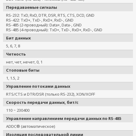
NPort IA-5250I
Передаваемые сигналы
RS-232: TxD, RxD, DTR, DSR, RTS, CTS, DCD, GND
RS-422: TxD+, TxD-, RxD+, RxD-, GND
RS-485 (2-проводный): Data+, Data-, GND
RS-485 (4-проводный): TxD+, TxD-, RxD+, RxD-, GND
Бит данных
5, 6, 7, 8
Четность
нет, чет, нечет, 0, 1
Стоповые биты
1, 1.5, 2
Управление потоками данных
RTS/CTS и DTR/DSR (только RS-232), XON/XOFF
Скорость передачи данных, бит/с
110 ~ 230400
Управление направлением передачи данных по RS-485
ADDC® (автоматическое)
Изоляция последовательной линии