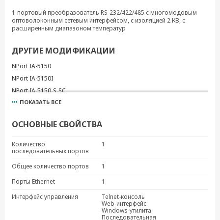
1-портовый преобразователь RS-232/422/485 с многомодовым
оптоволоконным сетевым интерфейсом, с изоляцией 2 КВ, с
расширенным диапазоном температур
ДРУГИЕ МОДИФИКАЦИИ
NPort IA-5150
NPort IA-5150I
NPort IA-5150-S-SC
ПОКАЗАТЬ ВСЕ
NPort IA-5150-M-SC
NPort IA-5150-M-SC-T
ОСНОВНЫЕ СВОЙСТВА
NPort IA-5150I-M-SC
NPort IA-5150I-S-SC
Количество
1
последовательных портов
NPort IA-5150-T
NPort IA-5150I-T
Общее количество портов
1
NPort IA-5150-S-SC-T
Порты Ethernet
1
NPort IA-5150I-S-SC-T
Интерфейс управления
Telnet-консоль
NPort IA-5250
Web-интерфейс
Windows-утилита
NPort IA-5250-T
Последовательная