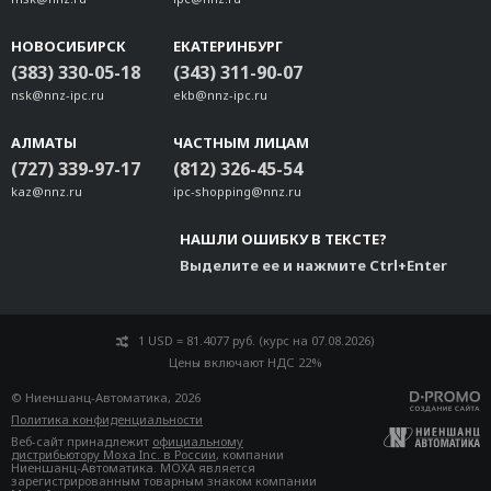
НОВОСИБИРСК
ЕКАТЕРИНБУРГ
(383) 330-05-18
(343) 311-90-07
nsk@nnz-ipc.ru
ekb@nnz-ipc.ru
АЛМАТЫ
ЧАСТНЫМ ЛИЦАМ
(727) 339-97-17
(812) 326-45-54
kaz@nnz.ru
ipc-shopping@nnz.ru
НАШЛИ ОШИБКУ В ТЕКСТЕ?
Выделите ее и нажмите Ctrl+Enter
1 USD = 81.4077 руб. (курс на 07.08.2026)
Цены включают НДС 22%
© Ниеншанц-Автоматика, 2026
Политика конфиденциальности
Веб-сайт принадлежит
официальному
дистрибьютору Moxa Inc. в России
, компании
Ниеншанц-Автоматика. MOXA является
зарегистрированным товарным знаком компании