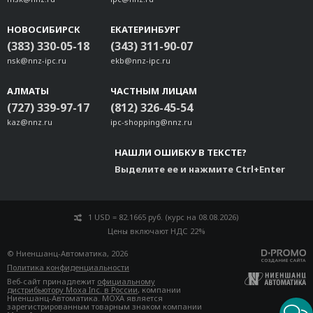
НОВОСИБИРСК
ЕКАТЕРИНБУРГ
(383) 330-05-18
(343) 311-90-07
nsk@nnz-ipc.ru
ekb@nnz-ipc.ru
АЛМАТЫ
ЧАСТНЫМ ЛИЦАМ
(727) 339-97-17
(812) 326-45-54
kaz@nnz.ru
ipc-shopping@nnz.ru
НАШЛИ ОШИБКУ В ТЕКСТЕ?
Выделите ее и нажмите Ctrl+Enter
1 USD = 82.1665 руб. (курс на 08.08.2026)
Цены включают НДС 22%
© Ниеншанц-Автоматика, 2026
Политика конфиденциальности
Веб-сайт принадлежит
официальному
дистрибьютору Moxa Inc. в России
, компании
Ниеншанц-Автоматика. MOXA является
зарегистрированным товарным знаком компании