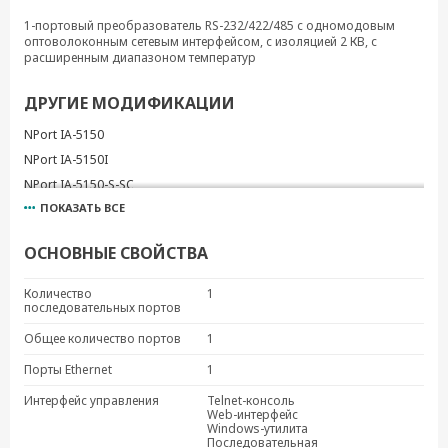
1-портовый преобразователь RS-232/422/485 с одномодовым
оптоволоконным сетевым интерфейсом, с изоляцией 2 КВ, с
расширенным диапазоном температур
ДРУГИЕ МОДИФИКАЦИИ
NPort IA-5150
NPort IA-5150I
NPort IA-5150-S-SC
ПОКАЗАТЬ ВСЕ
NPort IA-5150-M-SC
NPort IA-5150-M-SC-T
ОСНОВНЫЕ СВОЙСТВА
NPort IA-5150I-M-SC
NPort IA-5150I-S-SC
Количество
1
последовательных портов
NPort IA-5150-T
NPort IA-5150I-T
Общее количество портов
1
NPort IA-5150-S-SC-T
Порты Ethernet
1
NPort IA-5150I-M-SC-T
Интерфейс управления
Telnet-консоль
NPort IA-5250
Web-интерфейс
Windows-утилита
NPort IA-5250-T
Последовательная