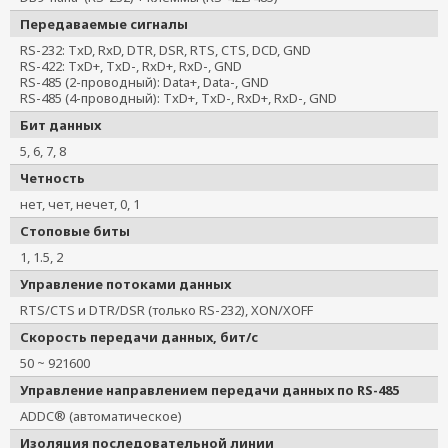
NPort IA-5250I
Передаваемые сигналы
RS-232: TxD, RxD, DTR, DSR, RTS, CTS, DCD, GND
RS-422: TxD+, TxD-, RxD+, RxD-, GND
RS-485 (2-проводный): Data+, Data-, GND
RS-485 (4-проводный): TxD+, TxD-, RxD+, RxD-, GND
Бит данных
5, 6, 7, 8
Четность
нет, чет, нечет, 0, 1
Стоповые биты
1, 1.5, 2
Управление потоками данных
RTS/CTS и DTR/DSR (только RS-232), XON/XOFF
Скорость передачи данных, бит/с
50 ~ 921600
Управление направлением передачи данных по RS-485
ADDC® (автоматическое)
Изоляция последовательной линии