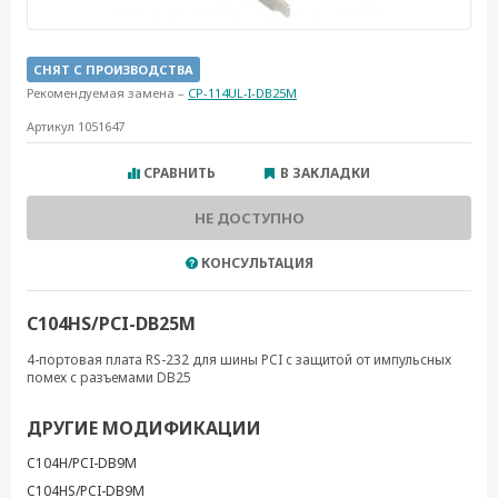
СНЯТ С ПРОИЗВОДСТВА
Рекомендуемая замена –
CP-114UL-I-DB25M
Артикул 1051647
СРАВНИТЬ
В ЗАКЛАДКИ
НЕ ДОСТУПНО
КОНСУЛЬТАЦИЯ
C104HS/PCI-DB25M
4-портовая плата RS-232 для шины PCI с защитой от импульсных
помех с разъемами DB25
ДРУГИЕ МОДИФИКАЦИИ
C104H/PCI-DB9M
C104HS/PCI-DB9M