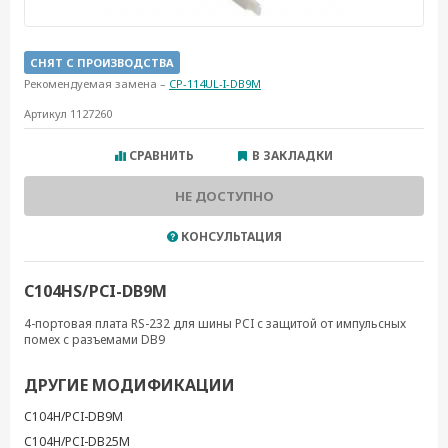
СНЯТ С ПРОИЗВОДСТВА
Рекомендуемая замена –
CP-114UL-I-DB9M
Артикул 1127260
СРАВНИТЬ
В ЗАКЛАДКИ
НЕ ДОСТУПНО
КОНСУЛЬТАЦИЯ
C104HS/PCI-DB9M
4-портовая плата RS-232 для шины PCI с защитой от импульсных
помех с разъемами DB9
ДРУГИЕ МОДИФИКАЦИИ
C104H/PCI-DB9M
C104H/PCI-DB25M