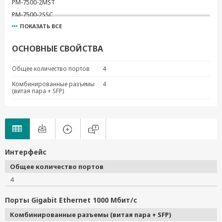
PM-7500-2MST
PM-7500-2SSC
ПОКАЗАТЬ ВСЕ
PM-7500-4MSC
PM-7500-4MST
ОСНОВНЫЕ СВОЙСТВА
PM-7500-4SSC
PM-7500-2GTXSFP
Общее количество портов
4
Комбинированные разъемы
4
(витая пара + SFP)
Интерфейс
Общее количество портов
4
Порты Gigabit Ethernet 1000 Мбит/с
Комбинированные разъемы (витая пара + SFP)