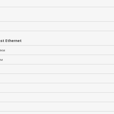
st Ethernet
 мкм
 км