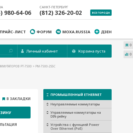
ВА
САНКТ-ПЕТЕРБУРГ
5) 980-64-06
(812) 326-20-02
ВСЕ ГОРОДА
ПРАЙС-ЛИСТ
ФОРУМ
MOXA.RUSSIA
ДЗЕН
0
Личный кабинет
Корзина пуста
0
ММУТАТОРОВ PT-7500
> PM-7500-2SSC
ПРОМЫШЛЕННЫЙ ETHERNET
В ЗАКЛАДКИ
Неуправляемые коммутаторы
РЗИНУ
Управляемые коммутаторы на
DIN-рейку
ЛЬТАЦИЯ
Устройства с функцией Power
Over Ethernet (PoE)