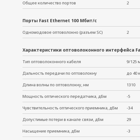
Общее количество портов
2
Порты Fast Ethernet 100 Мбит/с
Одномодовое оптоволокно (разъем SC)
2
Характеристики оптоволоконного интерфейса Fa
Тип оптоволоконного кабеля
9/125
Дальность передачи по оптоволокну
до 40
Длина волны по оптоволокну, нм
1310
Мощность оптического передатчика, дБм
-5
Чувствительность оптического приемника, дБм
-34
Допустимые потери в канале связи, дБм
29
Насыщение приемника, дБм
-3