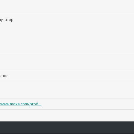
мутатор
т
йство
//www.moxa.com/prod...