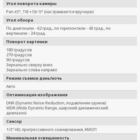
Угол поворота камеры
Pan ±5°, Tilt +10/-5° (настраивается вручную)
Угол обзора
По диагонали - 62 град., по горизонтали - 43 град., по
вертикали - 24 град.
Поворот картинки
180 градусов
270 градусов
90 градусов
Зеркально сверху вниз
Зеркально слева направо
Режим съемки день/ночь
Авто
Оптимизация изображения
DNR (Dynamic Noise Reduction, подавление шумов)
WDR (Wide Dynamic Range, широкий динамический
диапазон)
Сенсор
1/3” HD, прогрессивного сканирования, КМОП
Минимальная освещенность