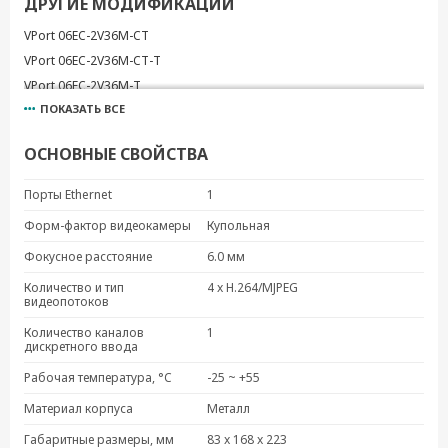
ДРУГИЕ МОДИФИКАЦИИ
VPort 06EC-2V36M-CT
VPort 06EC-2V36M-CT-T
VPort 06EC-2V36M-T
ПОКАЗАТЬ ВСЕ
VPort 06EC-2V42M
VPort 06EC-2V42M-CT
ОСНОВНЫЕ СВОЙСТВА
VPort 06EC-2V42M-CT-T
VPort 06EC-2V42M-T
Порты Ethernet
1
VPort 06EC-2V60M-CT
Форм-фактор видеокамеры
Купольная
VPort 06EC-2V60M-CT-T
Фокусное расстояние
6.0 мм
VPort 06EC-2V60M-T
VPort 06EC-2V80M
Количество и тип
4 x H.264/MJPEG
видеопотоков
VPort 06EC-2V80M-CT
Количество каналов
1
VPort 06EC-2V80M-CT-T
дискретного ввода
VPort 06EC-2V80M-T
Рабочая температура, °C
-25 ~ +55
VPort 06EC-2V36M
Материал корпуса
Металл
Габаритные размеры, мм
83 x 168 x 223