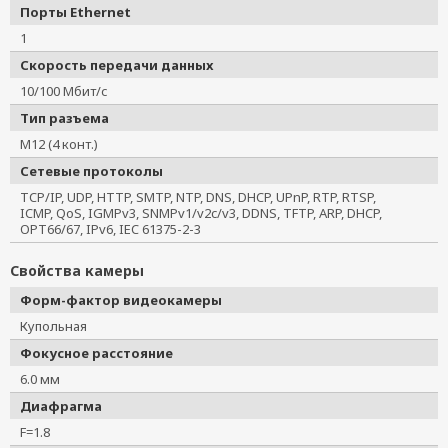
Порты Ethernet
1
Скорость передачи данных
10/100 Мбит/с
Тип разъема
M12 (4 конт.)
Сетевые протоколы
TCP/IP, UDP, HTTP, SMTP, NTP, DNS, DHCP, UPnP, RTP, RTSP,
ICMP, QoS, IGMPv3, SNMPv1/v2c/v3, DDNS, TFTP, ARP, DHCP,
OPT66/67, IPv6, IEC 61375-2-3
Свойства камеры
Форм-фактор видеокамеры
Купольная
Фокусное расстояние
6.0 мм
Диафрагма
F=1.8