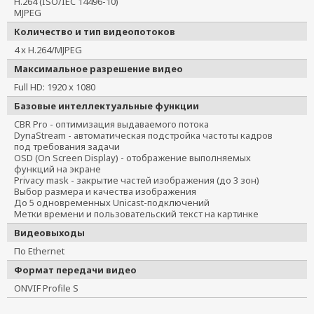
H.264 (ISO/IEC 14496-10)
MJPEG
Количество и тип видеопотоков
4 x H.264/MJPEG
Максимальное разрешение видео
Full HD: 1920 x 1080
Базовые интеллектуальные функции
CBR Pro - оптимизация выдаваемого потока
DynaStream - автоматическая подстройка частоты кадров
под требования задачи
OSD (On Screen Display) - отображение выполняемых
функций на экране
Privacy mask - закрытие частей изображения (до 3 зон)
Выбор размера и качества изображения
До 5 одновременных Unicast-подключений
Метки времени и пользовательский текст на картинке
Видеовыходы
По Ethernet
Формат передачи видео
ONVIF Profile S