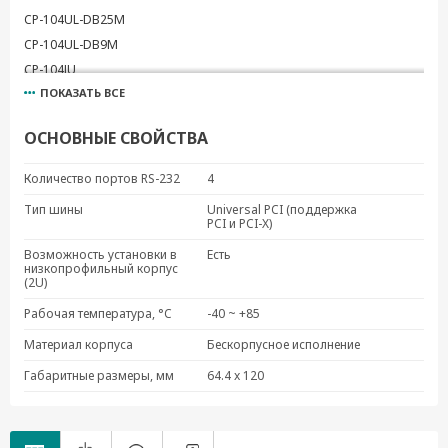
CP-104UL-DB25M
CP-104UL-DB9M
CP-104JU
ПОКАЗАТЬ ВСЕ
CP-104JU-T
ОСНОВНЫЕ СВОЙСТВА
Количество портов RS-232
4
Тип шины
Universal PCI (поддержка
PCI и PCI-X)
Возможность установки в
Есть
низкопрофильный корпус
(2U)
Рабочая температура, °C
-40 ~ +85
Материал корпуса
Бескорпусное исполнение
Габаритные размеры, мм
64.4 x 120