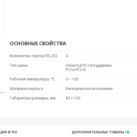
ОСНОВНЫЕ СВОЙСТВА
Количество портов RS-232
4
Тип шины
Universal PCI (поддержка
PCI и PCI-X)
Рабочая температура, °C
0 ~ +55
Материал корпуса
Бескорпусное исполнение
Габаритные размеры, мм
83 x 120
ЦИЯ И ПО
ДОПОЛНИТЕЛЬНЫЕ ТОВАРЫ
(4)