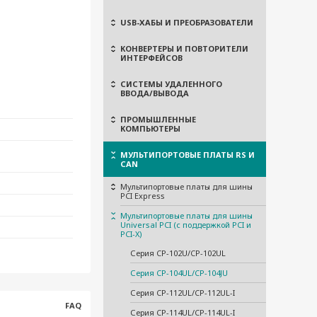
USB-ХАБЫ И ПРЕОБРАЗОВАТЕЛИ
КОНВЕРТЕРЫ И ПОВТОРИТЕЛИ
ИНТЕРФЕЙСОВ
СИСТЕМЫ УДАЛЕННОГО
ВВОДА/ВЫВОДА
ПРОМЫШЛЕННЫЕ
КОМПЬЮТЕРЫ
МУЛЬТИПОРТОВЫЕ ПЛАТЫ RS И
CAN
Мультипортовые платы для шины
PCI Express
Мультипортовые платы для шины
Universal PCI (с поддержкой PCI и
PCI-X)
Серия CP-102U/CP-102UL
Серия CP-104UL/CP-104JU
Серия CP-112UL/CP-112UL-I
FAQ
Серия CP-114UL/CP-114UL-I