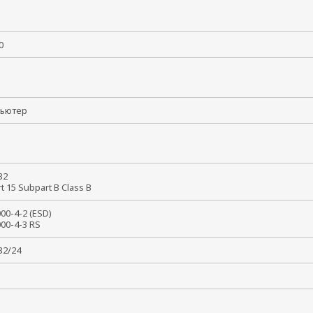
0
мпьютер
 32
rt 15 Subpart B Class B
000-4-2 (ESD)
000-4-3 RS
032/24