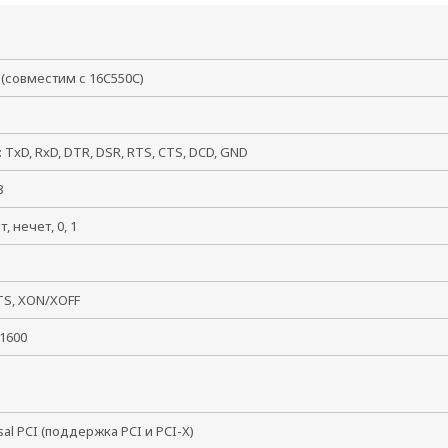
 (совместим с 16C550C)
: TxD, RxD, DTR, DSR, RTS, CTS, DCD, GND
, 8
ет, нечет, 0, 1
, 2
TS, XON/XOFF
921600
sal PCI (поддержка PCI и PCI-X)