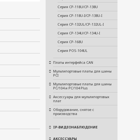
Серия CP-118U/CP-138U
Серия CP-118U-I/CP-138U-I
Серия CP-132UL/CP-132UL-I
Серия CP-134U/CP-134U-I
Серия CP-168U
Серия POS-104UL
Платы интерфейса CAN
Мультипортовые платы для шины
PCI
Мультипортовые платы для шины
PC/104 и PC/104 Plus
Аксессуары для мультипортовых
плат
Оборудование, снятое с
производства
IP-ВИДЕОНАБЛЮДЕНИЕ
АКСЕССУАРЫ