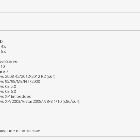
BSD
2.4.x
2.6.x
6
penServer
s 10
are 7
s 2008 R2/2012/2012 R2 (x64)
ws 95/98/ME/NT/2000
ws CE 5.0
ws CE 6.0
ws XP Embedded
s XP/2003/Vista/2008/7/8/8.1/10 (x86/x64)
рпусное исполнение