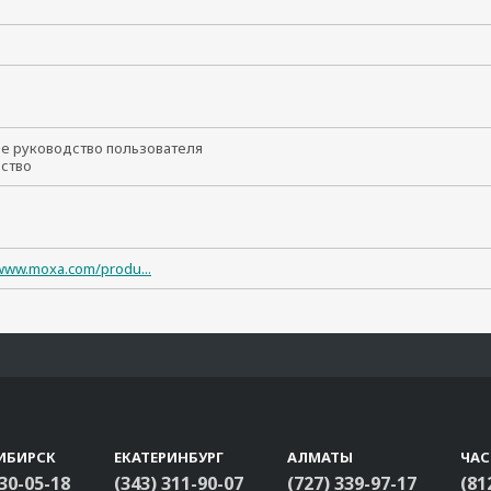
т
ое руководство пользователя
йство
/www.moxa.com/produ...
ИБИРСК
ЕКАТЕРИНБУРГ
АЛМАТЫ
ЧА
330-05-18
(343) 311-90-07
(727) 339-97-17
(81