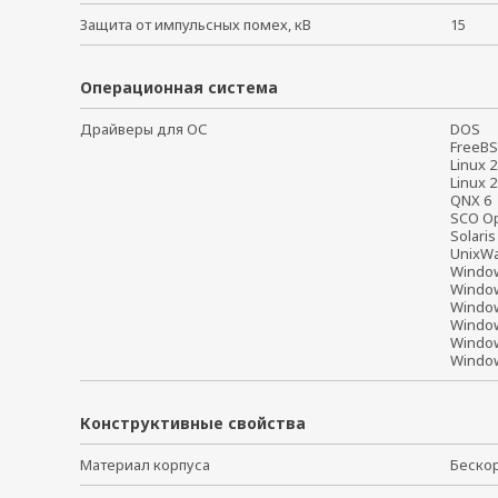
Защита от импульсных помех, кВ
15
Операционная система
Драйверы для ОС
DOS
Free
Linux 
Linux 
QNX 
SCO O
Solari
UnixW
Window
Windo
Windo
Windo
Windo
Window
Конструктивные свойства
Материал корпуса
Беско