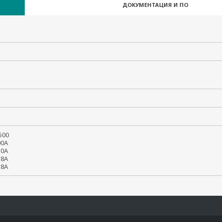
ДОКУМЕНТАЦИЯ И ПО
00

0A

0A

8A

18A