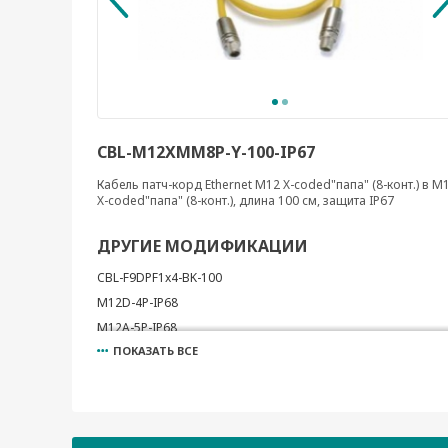
CBL-M12XMM8P-Y-100-IP67
Кабель патч-корд Ethernet M12 X-coded"папа" (8-конт.) в M
X-coded"папа" (8-конт.), длина 100 см, защита IP67
ДРУГИЕ МОДИФИКАЦИИ
CBL-F9DPF1x4-BK-100
M12D-4P-IP68
M12A-5P-IP68
ПОКАЗАТЬ ВСЕ
A-CAP-M12F-M
A-CAP-M12M-M
ADP-DB9M-DB9M
ADP-RJ458P-DB9F