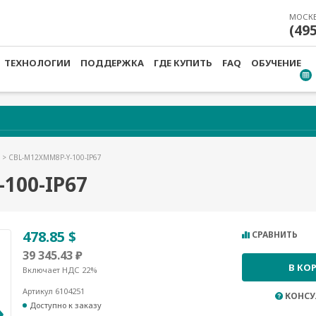
МОСК
(49
ТЕХНОЛОГИИ
ПОДДЕРЖКА
ГДЕ КУПИТЬ
FAQ
ОБУЧЕНИЕ
И
> CBL-M12XMM8P-Y-100-IP67
100-IP67
478.85 $
СРАВНИТЬ
39 345.43 ₽
В КО
Включает НДС 22%
Артикул 6104251
КОНСУ
Доступно к заказу