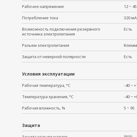
Рабочее напряжение
12 ~ 4
Потребление тока
320 мА
Возможность подключения резервного
Есть
источника электропитания
Разъем электропитания
Клем
Защита от неверной полярности
Есть
Условия эксплуатации
Рабочая температура, °C
-40 ~
Температура хранения, °C
-40 ~
Рабочая влажность, %
5 ~ 9
Защита
Защита от пыли и влаги
IP30