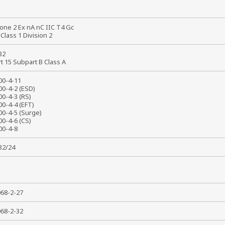
8
one 2 Ex nA nC IIC T4 Gc
 Class 1 Division 2
 32
rt 15 Subpart B Class A
000-4-11
00-4-2 (ESD)
00-4-3 (RS)
00-4-4 (EFT)
00-4-5 (Surge)
00-4-6 (CS)
000-4-8
032/24
0068-2-27
0068-2-32