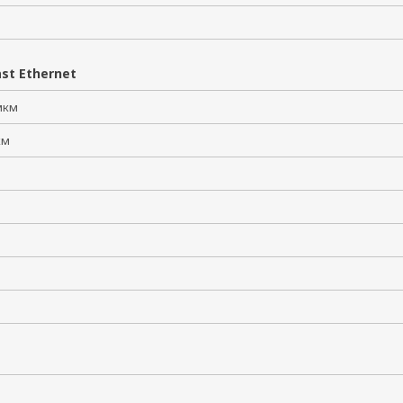
st Ethernet
 мкм
 км