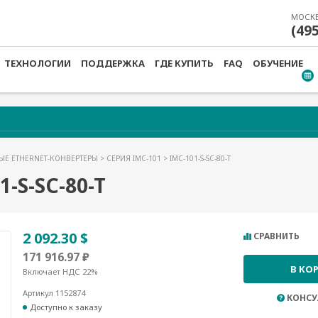
МОСК
(49
ТЕХНОЛОГИИ
ПОДДЕРЖКА
ГДЕ КУПИТЬ
FAQ
ОБУЧЕНИЕ
Е ETHERNET-КОНВЕРТЕРЫ
>
СЕРИЯ IMC-101
> IMC-101-S-SC-80-T
-S-SC-80-T
2 092.30 $
СРАВНИТЬ
171 916.97 ₽
В КО
Включает НДС 22%
Артикул 1152874
КОНСУ
Доступно к заказу