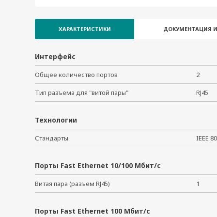
IMC-101-S-SC-80
IMC-101-M-SC-IEX
ХАРАКТЕРИСТИКИ
ДОКУМЕНТАЦИЯ И
IMC-101-M-SC-T-IEX
IMC-101-M-ST-IEX
IMC-101-M-ST-T-IEX
Интерфейс
IMC-101-S-SC-IEX
Общее количество портов
2
IMC-101-S-SC-T-IEX
Тип разъема для "витой пары"
RJ45
Технологии
Стандарты
IEEE 8
Порты Fast Ethernet 10/100 Мбит/с
Витая пара (разъем RJ45)
1
Порты Fast Ethernet 100 Мбит/с