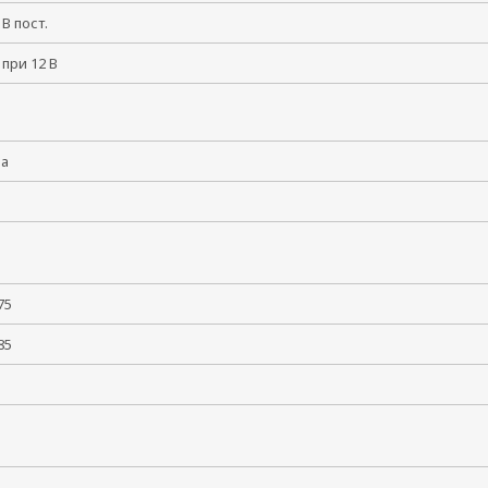
5 В пост.
 при 12 В
ма
 +75
 +85
5