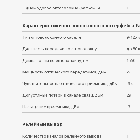
Одномодовое оптоволокно (разъем SC)
1
Характеристики оптоволоконного интерфейса Fa
Тип оптоволоконного кабеля
9/125
Дальность передачи по оптоволокну
до 80
Длина волны по оптоволокну, нм
1550
Мощность оптического передатчика, дБм
-5
Чувствительность оптического приемника, дБм
-34
Допустимые потери в канале связи, дБм
29
Насыщение приемника, дБм
-3
Релейный вывод
Количество каналов релейного вывода
1