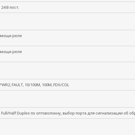
и 24 В пост.
омощи реле
омощи реле
PWR2, FAULT, 10/100M, 100M, FDX/COL
Full/Half Duplex по оптоволокну, выбор порта для сигнализации об о