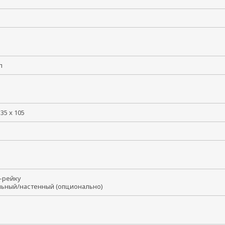
лл
135 x 105
N-рейку
льный/настенный (опционально)